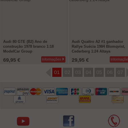
Audi 80 GTE (B2) Ano de
Audi Quattro A2 #1 ganhador
construção 1978 branco 1:18
Rallye Suécia 1984 Blomqvist,
ModelCar Group
Cederberg 1:24 Altaya
69,95 €
29,95 €
Informações
Informaçõe
01
02
03
04
05
06
07