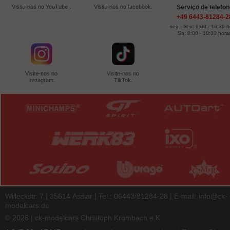
Visite-nos no YouTube .
Visite-nos no facebook.
Serviço de telefo
+49 6443-81284-2
seg - Sex: 9:00 - 16:30 
Sa: 8:00 - 18:00 hora
Visite-nos no
Visite-nos no
Instagram.
TikTok.
Willeckstr. 7 | 35614 Asslar | Tel.: 06443/81284-28 | E-mail:
info@ck-
modelcars.de
© 2026 | ck-modelcars Christoph Krombach e.K.