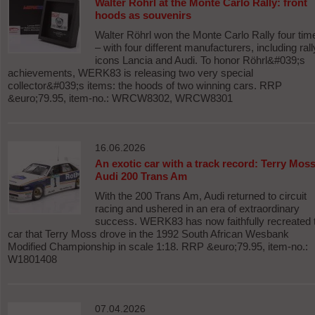
Walter Röhrl at the Monte Carlo Rally: front
hoods as souvenirs
Walter Röhrl won the Monte Carlo Rally four tim
– with four different manufacturers, including rall
icons Lancia and Audi. To honor Röhrl&#039;s
achievements, WERK83 is releasing two very special
collector&#039;s items: the hoods of two winning cars. RRP
&euro;79.95, item-no.: WRCW8302, WRCW8301
16.06.2026
An exotic car with a track record: Terry Moss
Audi 200 Trans Am
With the 200 Trans Am, Audi returned to circuit
racing and ushered in an era of extraordinary
success. WERK83 has now faithfully recreated 
car that Terry Moss drove in the 1992 South African Wesbank
Modified Championship in scale 1:18. RRP &euro;79.95, item-no.:
W1801408
07.04.2026