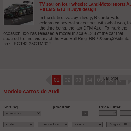
TV star on four wheels: Land-Motorsports A
R8 LMS GT3 in Joyn design
In the distinctive Joyn livery, Ricardo Feller
celebrated several successes with what was, fo
the time being, the last DTM Audi. To mark the
occasion, Ixo has released a model in scale 1:43 of the car that
secured his first victory at the Red Bull Ring. RRP &euro;39.95, ite
no.: LEGT43-25GTM002
01
02
03
04
05
06
07
Modelo carros de Audi
Sorting
procurar
Price Filter
-