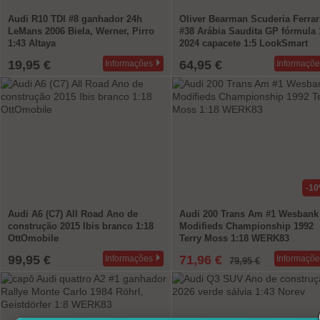
Audi R10 TDI #8 ganhador 24h
Oliver Bearman Scuderia Ferrar
LeMans 2006 Biela, Werner, Pirro
#38 Arábia Saudita GP fórmula 
1:43 Altaya
2024 capacete 1:5 LookSmart
19,95 €
64,95 €
Informações
Informaçõe
-1
Audi A6 (C7) All Road Ano de
Audi 200 Trans Am #1 Wesbank
construção 2015 Ibis branco 1:18
Modifieds Championship 1992
OttOmobile
Terry Moss 1:18 WERK83
99,95 €
71,96 €
Informações
Informaçõe
79,95 €