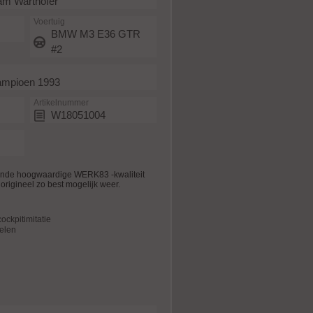
m Warthofer
Voertuig
BMW M3 E36 GTR
#2
mpioen 1993
Artikelnummer
W18051004
ende hoogwaardige WERK83 -kwaliteit
origineel zo best mogelijk weer.
ockpitimitatie
elen