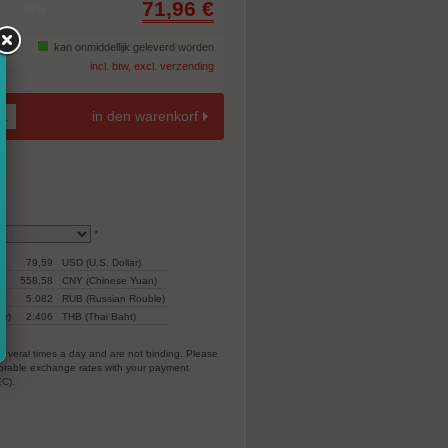
71,96 €
-10%
kan onmiddellijk geleverd worden
incl. btw, excl. verzending
in den warenkorf
*
79,59
USD (U.S. Dollar)
558,58
CNY (Chinese Yuan)
5.082
RUB (Russian Rouble)
ar)
2.406
THB (Thai Baht)
everal times a day and are not binding. Please
vorable exchange rates with your payment
EC).