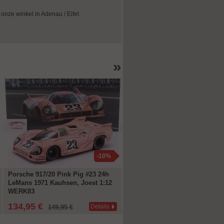
n onze winkel in Adenau / Eifel.
»
-10%
-1
Porsche 917/20 Pink Pig #23 24h
Mercedes-Benz AMG GT3 #48 
LeMans 1971 Kauhsen, Joest 1:12
2023 Maro Engel 1:18 Ixo
WERK83
134,95 €
71,96 €
Details
Deta
149,95 €
79,95 €