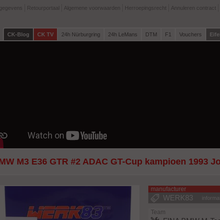
tgegevens
Retourportaal
Algemene voorwaarden
Herroepingsrecht
Annuleren contract
CK-Blog
CK TV
24h Nürburgring
24h LeMans
DTM
F1
Vouchers
Eife
MW M3 E36 GTR #2 ADAC GT-Cup kampioen 1993 Jo
manufacturer
WERK83
informa
Team