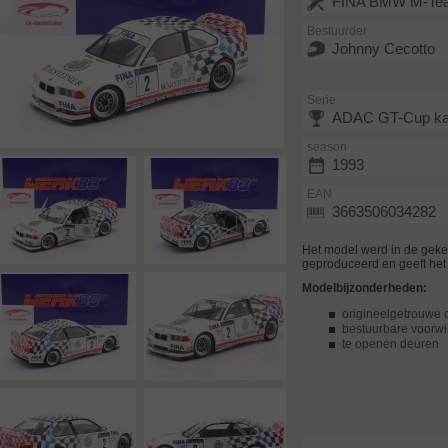
FINA BMW M-Tea
Bestuurder
Johnny Cecotto
Serie
ADAC GT-Cup ka
season
1993
EAN
3663506034282
Het model werd in de gek
geproduceerd en geeft het 
Modelbijzonderheden:
origineelgetrouwe c
bestuurbare voorwi
te openen deuren