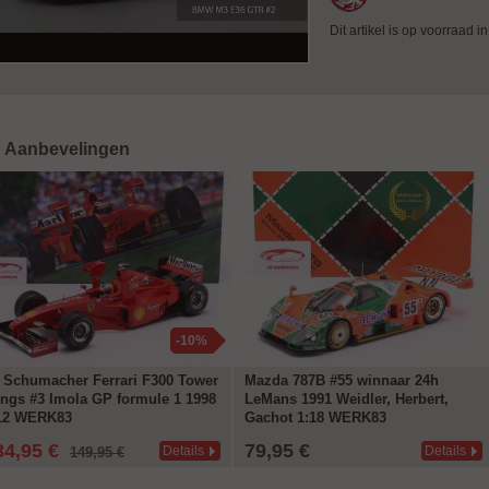
Dit artikel is op voorraad i
Aanbevelingen
-10%
 Schumacher Ferrari F300 Tower
Mazda 787B #55 winnaar 24h
ngs #3 Imola GP formule 1 1998
LeMans 1991 Weidler, Herbert,
12 WERK83
Gachot 1:18 WERK83
34,95 €
79,95 €
Details
Details
149,95 €