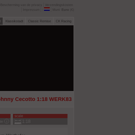
Bescherming van de privacy
Verzendingskosten
Impressum
:
Munt:
Euro
(€)
l
Klassikstadt
Classic Remise
CK Racing
hnny Cecotto 1:18 WERK83
scale
1:18
tie