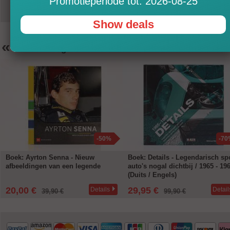
Promotieperiode tot: 2026-08-25
Show deals
«
Aanbevelingen
-50%
-70
Boek: Ayrton Senna - Nieuw
Boek: Details - Legendarisch spo
afbeeldingen van een legende
auto's nogal dichtbij / 1965 - 19
(Duits / Engels)
20,00 €
29,95 €
Details
Detail
39,90 €
99,90 €