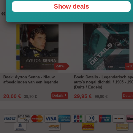
Show deals
«
Aanbevelingen
-50%
-70
Boek: Ayrton Senna - Nieuw
Boek: Details - Legendarisch spo
afbeeldingen van een legende
auto's nogal dichtbij / 1965 - 19
(Duits / Engels)
20,00 €
29,95 €
Details
Detail
39,90 €
99,90 €