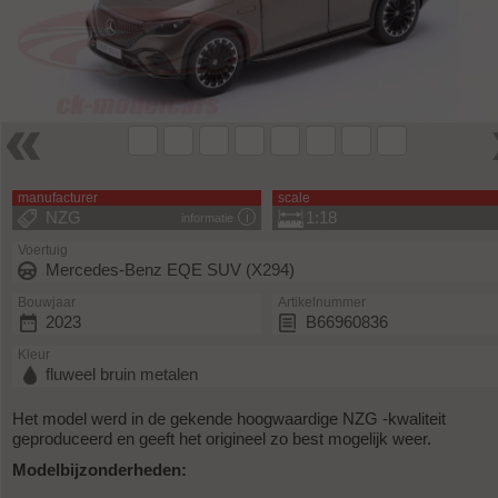
manufacturer
scale
NZG
1:18
informatie
Voertuig
Mercedes-Benz EQE SUV (X294)
Bouwjaar
Artikelnummer
2023
B66960836
Kleur
fluweel bruin metalen
Het model werd in de gekende hoogwaardige NZG -kwaliteit
geproduceerd en geeft het origineel zo best mogelijk weer.
Modelbijzonderheden: