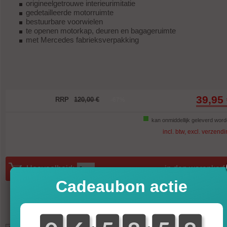
origineelgetrouwe interieurimitatie
gedetailleerde motorruimte
bestuurbare voorwielen
te openen motorkap, deuren en bagageruimte
met Mercedes fabrieksverpakking
39,95
RRP
120,00 €
-67%
kan onmiddellijk geleverd wor
incl. btw, excl. verzend
Hoeveelheid:
in den warenkorf
Cadeaubon actie