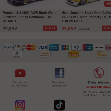
-50
Porsche 911 (993) RWB Rauh-Welt
Hans-Joachim Stuck Opel Calib
Furusato Sidney Hoffmann 1:18
V6 4×4 #44 Team Rosberg ITC 1
WERK83
1:18 WERK83
79,95 €
39,95 €
Details
Detail
79,95 €
Bezoek ons
Bezoek ons
Dienst telefoon
op YouTube .
op facebook.
+49 6443-81284-2
ma - vr: 9:00 - 16:30 uur
Sa: 8:00 uur - 18:00 uur