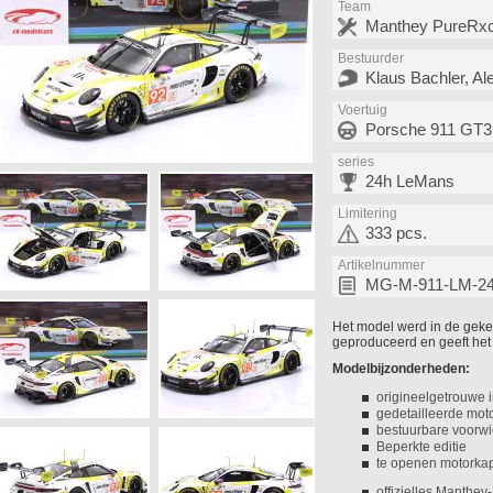
Team
Manthey PureRxc
Bestuurder
Klaus Bachler, Al
Voertuig
Porsche 911 GT3
series
24h LeMans
Limitering
333 pcs.
Artikelnummer
MG-M-911-LM-24
Het model werd in de gek
geproduceerd en geeft het 
Modelbijzonderheden:
origineelgetrouwe i
gedetailleerde mot
bestuurbare voorwi
Beperkte editie
te openen motorka
offizielles Manthey