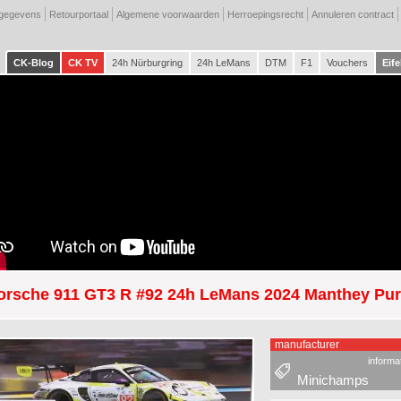
tgegevens
Retourportaal
Algemene voorwaarden
Herroepingsrecht
Annuleren contract
CK-Blog
CK TV
24h Nürburgring
24h LeMans
DTM
F1
Vouchers
Eife
orsche 911 GT3 R #92 24h LeMans 2024 Manthey Pu
manufacturer
informa
Minichamps