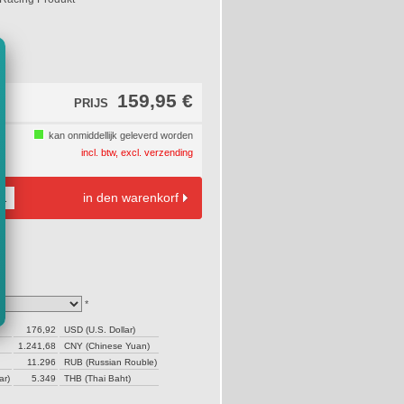
159,95 €
PRIJS
kan onmiddellijk geleverd worden
incl. btw, excl. verzending
in den warenkorf
*
176,92
USD (U.S. Dollar)
1.241,68
CNY (Chinese Yuan)
11.296
RUB (Russian Rouble)
ar)
5.349
THB (Thai Baht)