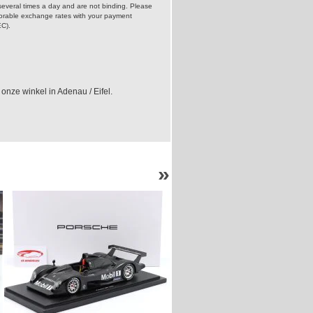
everal times a day and are not binding. Please
vorable exchange rates with your payment
EC).
n onze winkel in Adenau / Eifel.
»
-4