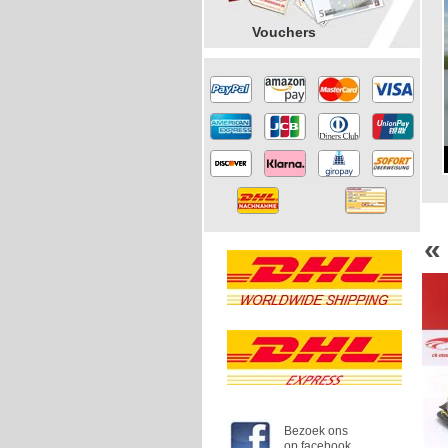
Vouchers
«
-10%
Bezoek ons
op facebook.