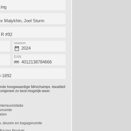
ing
ex Malykhin, Joel Sturm
 R #92
season
2024
EAN
4012138784666
-1892
ende hoogwaardige Minichamps -kwaliteit
origineel zo best mogelijk weer.
nterieurimitatie
orruimte
elen
p, deuren en bagageruimte
-Racing Produkt