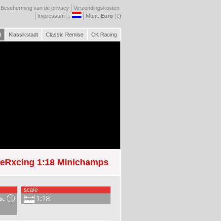
Bescherming van de privacy
Verzendingskosten
Impressum
:
Munt:
Euro
(€)
l
Klassikstadt
Classic Remise
CK Racing
reRxcing 1:18 Minichamps
scale
1:18
tie