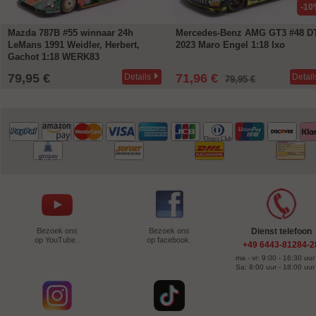
-10
Mazda 787B #55 winnaar 24h
Mercedes-Benz AMG GT3 #48 
LeMans 1991 Weidler, Herbert,
2023 Maro Engel 1:18 Ixo
Gachot 1:18 WERK83
79,95 €
71,96 €
Details
Detail
79,95 €
Bezoek ons
Bezoek ons
Dienst telefoon
op YouTube .
op facebook.
+49 6443-81284-2
ma - vr: 9:00 - 16:30 uur
Sa: 8:00 uur - 18:00 uur