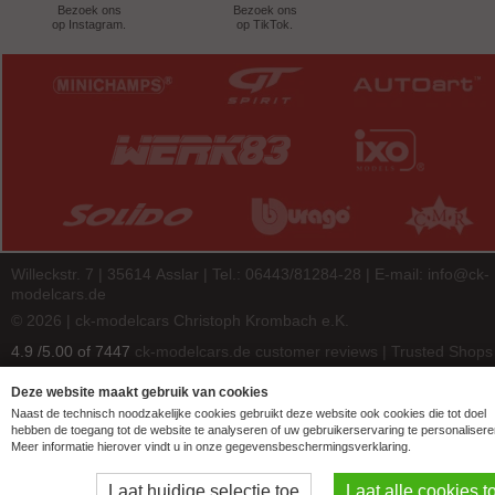
Bezoek ons
Bezoek ons
op Instagram.
op TikTok.
Willeckstr. 7 | 35614 Asslar | Tel.: 06443/81284-28 | E-mail:
info@ck-
modelcars.de
© 2026 | ck-modelcars Christoph Krombach e.K.
4.9
/
5.00
of
7447
ck-modelcars.de customer reviews | Trusted Shops
Deze website maakt gebruik van cookies
Naast de technisch noodzakelijke cookies gebruikt deze website ook cookies die tot doel
hebben de toegang tot de website te analyseren of uw gebruikerservaring te personalisere
Meer informatie hierover vindt u in onze gegevensbeschermingsverklaring.
Laat huidige selectie toe
Laat alle cookies t