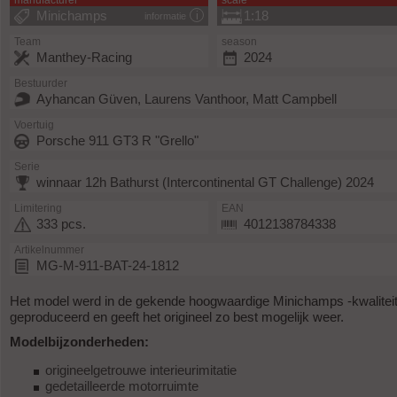
manufacturer
scale
Minichamps
1:18
informatie
Team
season
Manthey-Racing
2024
Bestuurder
Ayhancan Güven, Laurens Vanthoor, Matt Campbell
Voertuig
Porsche 911 GT3 R "Grello"
Serie
winnaar 12h Bathurst (Intercontinental GT Challenge) 2024
Limitering
EAN
333 pcs.
4012138784338
Artikelnummer
MG-M-911-BAT-24-1812
Het model werd in de gekende hoogwaardige Minichamps -kwalitei
geproduceerd en geeft het origineel zo best mogelijk weer.
Modelbijzonderheden:
origineelgetrouwe interieurimitatie
gedetailleerde motorruimte