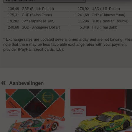
136,49
GBP (British Pound)
176,92
USD (U.S. Dollar)
175,31
CHF (Swiss Franc)
1.241,68
CNY (Chinese Yuan)
19.282
JPY (Japanese Yen)
11.296
RUB (Russian Rouble)
240,68
SGD (Singapore Dollar)
5.349
THB (Thai Baht)
* Exchange rates are updated several times a day and are not binding. Ple
note that there may be less favorable exchange rates with your payment
provider (PayPal, credit cards, EC).
«
Aanbevelingen