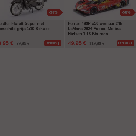
-38%
-58%
eidler Florett Super met
Ferrari 499P #50 winnaar 24h
enschild grijs 1:10 Schuco
LeMans 2024 Fuoco, Molina,
Nielsen 1:18 Bburago
9,95 €
49,95 €
Details
Details
79,99 €
119,99 €