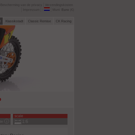
Bescherming van de privacy
Verzendingskosten
Impressum
:
Munt:
Euro
(€)
l
Klassikstadt
Classic Remise
CK Racing
o
scale
1:6
tie