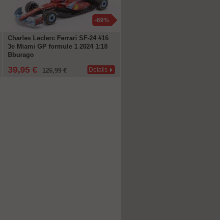
-69%
-1
Charles Leclerc Ferrari SF-24 #16
Alex Marquez Desmosedici GP
3e Miami GP formule 1 2024 1:18
#73 MotoGP 2024 1:18 Maisto
Bburago
39,95 €
14,95 €
Details
Deta
126,99 €
16,69 €