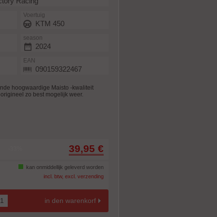
tory Racing
Voertuig
KTM 450
season
2024
EAN
090159322467
nde hoogwaardige Maisto -kwaliteit
origineel zo best mogelijk weer.
39,95 €
-33%
kan onmiddellijk geleverd worden
incl. btw, excl. verzending
in den warenkorf