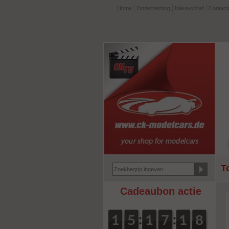
Home
Onderneming
Nieuwsbrief
Contac
T
Cadeaubon actie
:
:
0
1
1
0
5
5
0
1
1
0
7
7
2
1
1
8
7
7