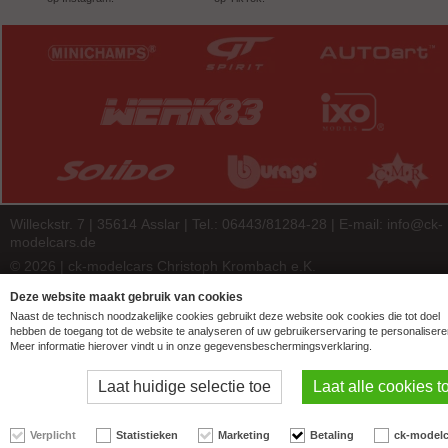
Willeckstr. 7 | 35614 Asslar | Tel.: 06443/81284-28 | E-mail:
info@ck-
modelcars.de
© 2026 | ck-modelcars Christoph Krombach e.K.
4.9
/
5.00
of
7446
ck-modelcars.de customer reviews | Trusted Shops
Deze website maakt gebruik van cookies
Naast de technisch noodzakelijke cookies gebruikt deze website ook cookies die tot doel
hebben de toegang tot de website te analyseren of uw gebruikerservaring te personalisere
Meer informatie hierover vindt u in onze gegevensbeschermingsverklaring.
Laat huidige selectie toe
Laat alle cookies t
Verplicht
Statistieken
Marketing
Betaling
ck-modelc