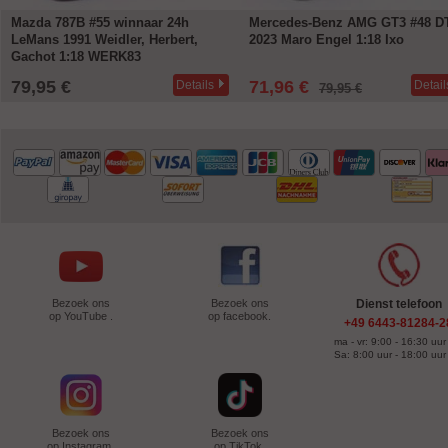
Mazda 787B #55 winnaar 24h
Mercedes-Benz AMG GT3 #48 
LeMans 1991 Weidler, Herbert,
2023 Maro Engel 1:18 Ixo
Gachot 1:18 WERK83
79,95 €
71,96 €
Details
Detail
79,95 €
Bezoek ons
Bezoek ons
Dienst telefoon
op YouTube .
op facebook.
+49 6443-81284-2
ma - vr: 9:00 - 16:30 uur
Sa: 8:00 uur - 18:00 uur
Bezoek ons
Bezoek ons
op Instagram.
op TikTok.