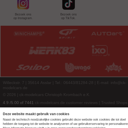
Bezoek ons
Bezoek ons
op Instagram.
op TikTok.
Willeckstr. 7 | 35614 Asslar | Tel.: 06443/81284-28 | E-mail:
info@ck-
modelcars.de
© 2026 | ck-modelcars Christoph Krombach e.K.
4.9
/
5.00
of
7441
ck-modelcars.de customer reviews | Trusted Shops
Deze website maakt gebruik van cookies
Naast de technisch noodzakelijke cookies gebruikt deze website ook cookies die tot doel
hebben de toegang tot de website te analyseren of uw gebruikerservaring te personalisere