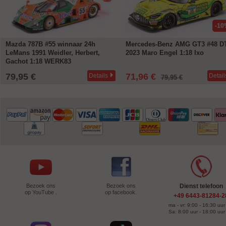
-10
Mazda 787B #55 winnaar 24h
Mercedes-Benz AMG GT3 #48 
LeMans 1991 Weidler, Herbert,
2023 Maro Engel 1:18 Ixo
Gachot 1:18 WERK83
79,95 €
71,96 €
Details
Detail
79,95 €
Bezoek ons
Bezoek ons
Dienst telefoon
op YouTube .
op facebook.
+49 6443-81284-2
ma - vr: 9:00 - 16:30 uur
Sa: 8:00 uur - 18:00 uur