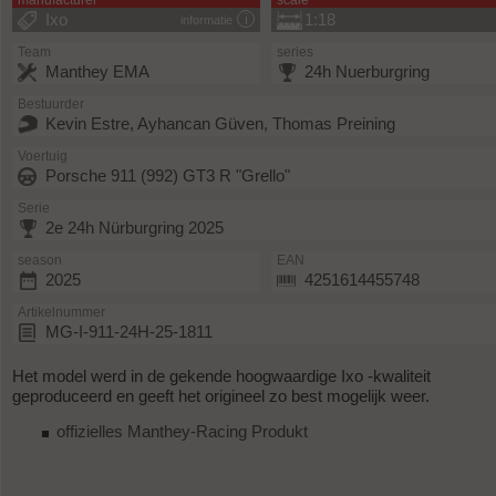
manufacturer
scale
Ixo
1:18
informatie
Team
series
Manthey EMA
24h Nuerburgring
Bestuurder
Kevin Estre, Ayhancan Güven, Thomas Preining
Voertuig
Porsche 911 (992) GT3 R "Grello"
Serie
2e 24h Nürburgring 2025
season
EAN
2025
4251614455748
Artikelnummer
MG-I-911-24H-25-1811
Het model werd in de gekende hoogwaardige Ixo -kwaliteit
geproduceerd en geeft het origineel zo best mogelijk weer.
offizielles Manthey-Racing Produkt