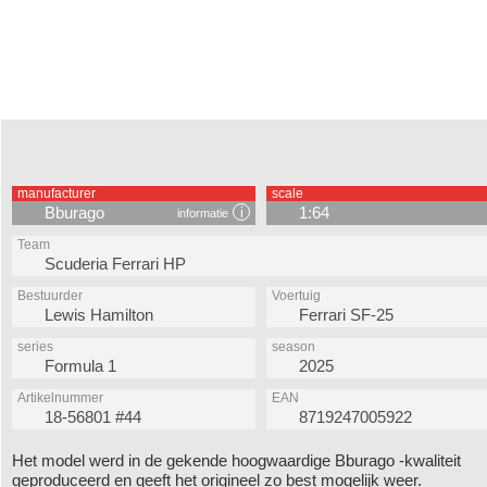
manufacturer
scale
Bburago
1:64
informatie
Team
Scuderia Ferrari HP
Bestuurder
Voertuig
Lewis Hamilton
Ferrari SF-25
series
season
Formula 1
2025
Artikelnummer
EAN
18-56801 #44
8719247005922
Het model werd in de gekende hoogwaardige Bburago -kwaliteit
geproduceerd en geeft het origineel zo best mogelijk weer.