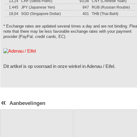
13,14
CHF (Swiss Franc)
93,08
CNY (Chinese Yuan)
1.445
JPY (Japanese Yen)
847
RUB (Russian Rouble)
18,04
SGD (Singapore Dollar)
401
THB (Thai Baht)
* Exchange rates are updated several times a day and are not binding. Ple
note that there may be less favorable exchange rates with your payment
provider (PayPal, credit cards, EC).
Dit artikel is op voorraad in onze winkel in Adenau / Eifel.
«
Aanbevelingen