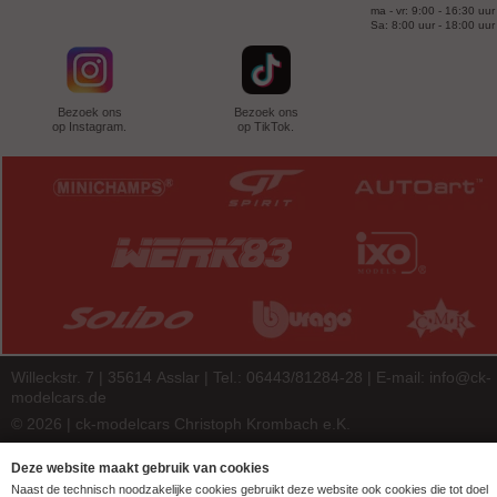
ma - vr: 9:00 - 16:30 uur
Sa: 8:00 uur - 18:00 uur
Bezoek ons
Bezoek ons
op Instagram.
op TikTok.
Willeckstr. 7 | 35614 Asslar | Tel.: 06443/81284-28 | E-mail:
info@ck-
modelcars.de
© 2026 | ck-modelcars Christoph Krombach e.K.
4.9
/
5.00
of
7447
ck-modelcars.de customer reviews | Trusted Shops
Deze website maakt gebruik van cookies
Naast de technisch noodzakelijke cookies gebruikt deze website ook cookies die tot doel