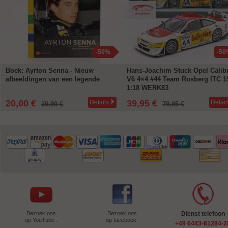
-50%
-50
Boek: Ayrton Senna - Nieuw
Hans-Joachim Stuck Opel Calib
afbeeldingen van een legende
V6 4×4 #44 Team Rosberg ITC 1
1:18 WERK83
20,00 €
39,95 €
Details
Detail
39,90 €
79,95 €
Bezoek ons
Bezoek ons
Dienst telefoon
op YouTube .
op facebook.
+49 6443-81284-2