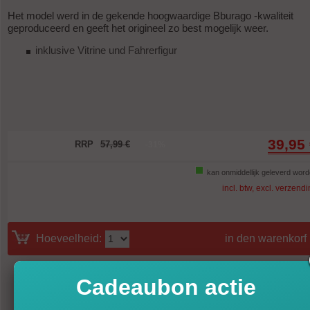
Het model werd in de gekende hoogwaardige Bburago -kwaliteit
geproduceerd en geeft het origineel zo best mogelijk weer.
inklusive Vitrine und Fahrerfigur
39,95
RRP
57,99 €
-31%
kan onmiddellijk geleverd wor
incl. btw, excl. verzend
Hoeveelheid:
in den warenkorf
Cadeaubon actie