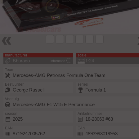
manufacturer
scale
Bburago
1:24
informatie
Team
Mercedes-AMG Petronas Formula One Team
Bestuurder
series
George Russell
Formula 1
Voertuig
Mercedes-AMG F1 W15 E Performance
season
Artikelnummer
2025
18-28063 #63
EAN
EAN
8719247005762
4893993019953