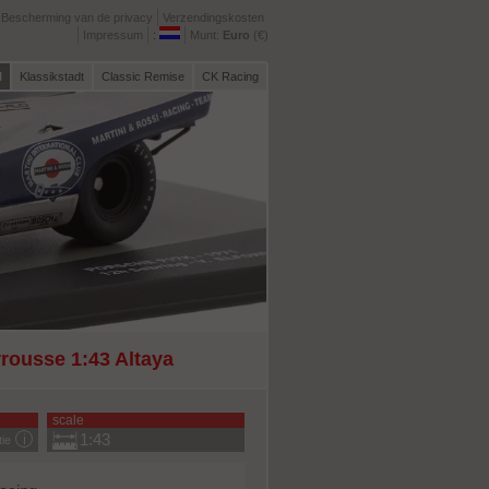
Bescherming van de privacy
Verzendingskosten
Impressum
:
Munt:
Euro
(€)
l
Klassikstadt
Classic Remise
CK Racing
rousse 1:43 Altaya
scale
1:43
tie