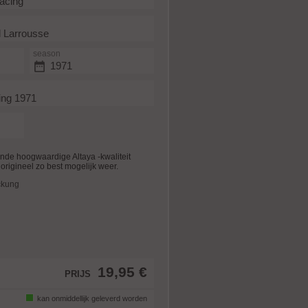
acing
d Larrousse
season
1971
ing 1971
nde hoogwaardige Altaya -kwaliteit
origineel zo best mogelijk weer.
ckung
19,95 €
PRIJS
kan onmiddellijk geleverd worden