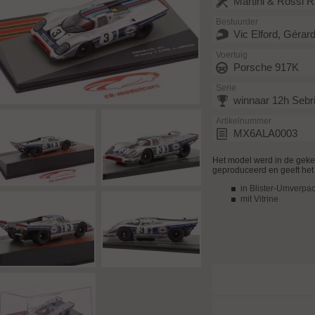
Martini & Rossi R
Bestuurder
Vic Elford, Gérar
Voertuig
Porsche 917K
Serie
winnaar 12h Sebr
Artikelnummer
MX6ALA0003
Het model werd in de geke
geproduceerd en geeft het 
in Blister-Umverpa
mit Vitrine