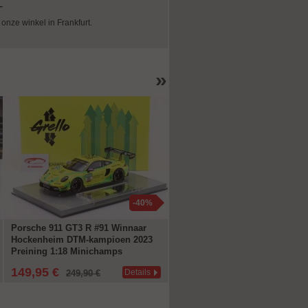
n onze winkel in Frankfurt.
»
-40%
Porsche 911 GT3 R #91 Winnaar
Enkele kast met met circuit en
Hockenheim DTM-kampioen 2023
curb 1:18 Triple9
Preining 1:18 Minichamps
149,95 €
14,95 €
Details
Deta
249,90 €