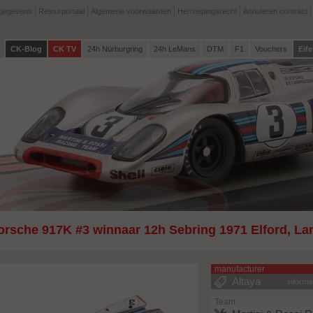
tgegevens
Retourportaal
Algemene voorwaarden
Herroepingsrecht
Annuleren contract
CK-Blog
CK TV
24h Nürburgring
24h LeMans
DTM
F1
Vouchers
Eife
orsche 917K #3 winnaar 12h Sebring 1971 Elford, Lar
manufacturer
Altaya
informa
Team