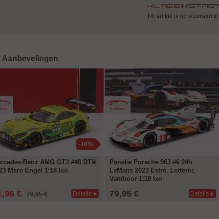
Dit artikel is op voorraad i
Aanbevelingen
-10%
rcedes-Benz AMG GT3 #48 DTM
Penske Porsche 963 #6 24h
23 Maro Engel 1:18 Ixo
LeMans 2023 Estre, Lotterer,
Vanthoor 1:18 Ixo
1,96 €
79,95 €
Details
Details
79,95 €