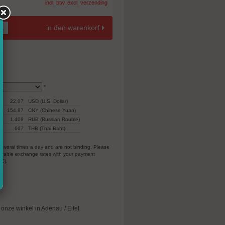
incl. btw, excl. verzending
in den warenkorf
*
22,07
USD (U.S. Dollar)
154,87
CNY (Chinese Yuan)
1.409
RUB (Russian Rouble)
r)
667
THB (Thai Baht)
everal times a day and are not binding. Please
vorable exchange rates with your payment
EC).
n onze winkel in Adenau / Eifel.