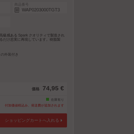
商品番号
WAP0203000TGT3
級感ある Spark クオリティで製造され
るだけ忠実に再現しています。樹脂製
スの外装付き
74,95 €
価格
在庫有り
付加価値税込み、発送費が追加されます
ショッピングカートへ入れる