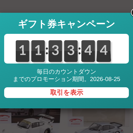
ギフト券キャンペーン
63,95
GBP (British Pound)
82,14
CHF (Swiss Franc)
9.035
JPY (Japanese Yen)
:
:
4
0
1
1
0
1
1
0
3
3
0
3
3
0
4
4
4
3
112,78
SGD (Singapore Doll
* Exchange rates are updated s
note that there may be less fa
provider (PayPal, credit cards, 
毎日のカウントダウン
までのプロモーション期間。2026-08-25
お薦め
取引を表示