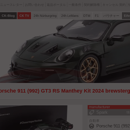
ニュースレター
お問い合わせ
返品ポータル
一般条件
契約解除権
キャンセル 契約
CK-Blog
CK TV
24h Nürburgring
24h LeMans
DTM
F1
バウチャー
Eife
orsche 911 (992) GT3 RS Manthey Kit 2024 brewsterg
manufacturer
Spark
情
自動車
Porsche 911 (992