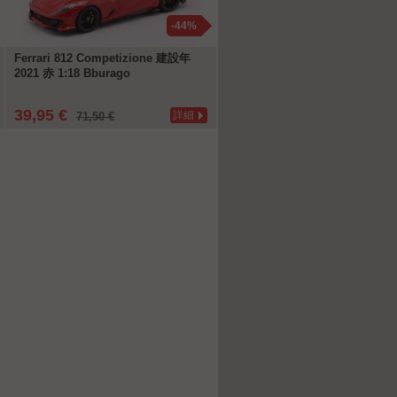
-44%
-1
Ferrari 812 Competizione 建設年
Volkswagen VW Corrado VR6
2021 赤 1:18 Bburago
年 1992 アクアブルー 1:18 Nore
39,95 €
89,96 €
詳細
詳
71,50 €
99,95 €