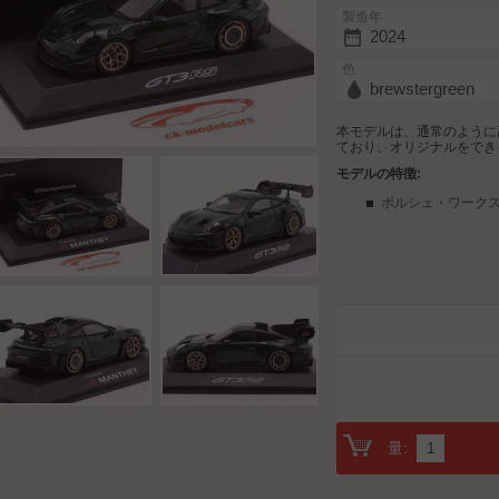
製造年
2024
色
brewstergreen
本モデルは、通常のように高
ており、オリジナルをでき
モデルの特徴:
ポルシェ・ワーク
量: