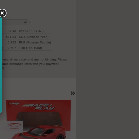
*
82,90
USD (U.S. Dollar)
581,83
CNY (Chinese Yuan)
5.293
RUB (Russian Rouble)
ar)
2.507
THB (Thai Baht)
everal times a day and are not binding. Please
vorable exchange rates with your payment
EC).
»