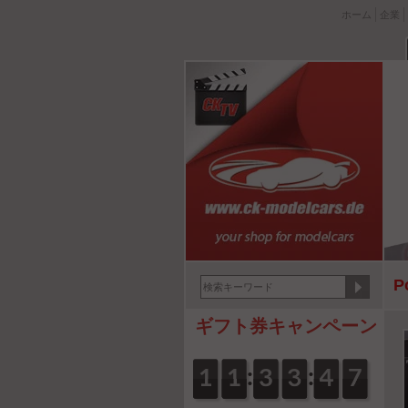
ホーム
企業
P
ギフト券キャンペーン
:
:
0
1
1
0
1
1
0
3
3
0
3
3
5
4
4
7
6
6