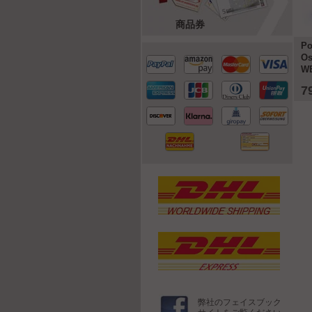
-32%
商品券
 911 (993) RWB Rauh-Welt
Ferrari F80 建設年 2024 赤 1:18
Po
o Sidney Hoffmann 1:18
Bburago
Os
3
W
 €
49,95 €
7
詳細
詳細
72,99 €
弊社のフェイスブック