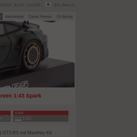
情報保護
配送料
会社情報
:
通貨:
Euro
(€)
l
Klassikstadt
Classic Remise
CK Racing
reen 1:43 Spark
scale
1:43
報
) GT3 RS mit Manthey-Kit