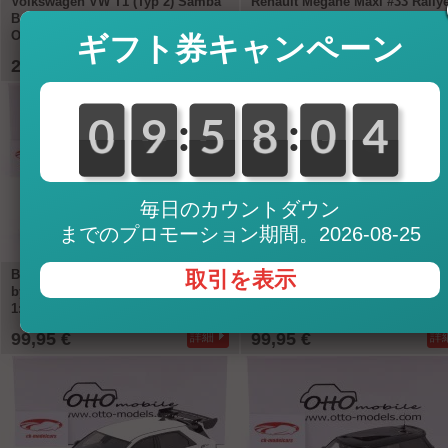
Volkswagen VW T1 (Typ 2) Samba
Renault Megane Maxi #33 Rally
Bus 建設年 1962 青 / 白 1:12
SanRemo 1998 Rowe, Ringer 1:
OttOmobile
OttOmobile
ギフト券キャンペーン
219,95 €
99,95 €
詳細
詳
:
:
0
0
0
0
9
9
0
5
5
0
8
8
1
0
0
4
3
3
毎日のカウントダウン
までのプロモーション期間。2026-08-25
BMW 858 CSL Reyn Speed Shop
取引を表示
Toyota GR Yaris TGR Italy 建設
by Jonsibal 2024 銀 メタリック
2024 白 1:18 OttOmobile
1:18 OttOmobile
99,95 €
99,95 €
詳細
詳