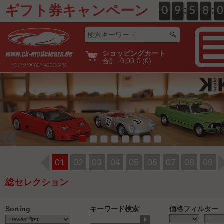
ギフト券キャンペーン
:
:
0
0
0
0
9
9
0
5
5
0
8
8
1
0
0
ショッピングカート
合計:
0,00 €
(0)
01
02
03
04
05
06
07
08
09
総セレクション
Sorting
キーワード検索
価格フィルター
-