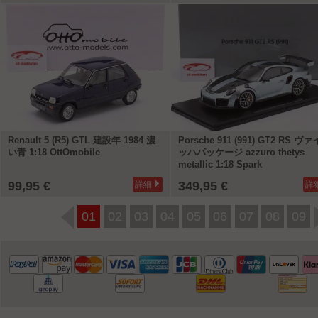
Renault 5 (R5) GTL 建設年 1984 濃
Porsche 911 (991) GT2 RS ヴ
い青 1:18 OttOmobile
ッハパッケージ azzuro thetys
metallic 1:18 Spark
99,95 €
349,95 €
詳細
詳
01
02
03
04
05
06
07
08
09