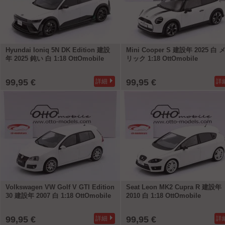
Hyundai Ioniq 5N DK Edition 建設
Mini Cooper S 建設年 2025 白 
年 2025 鈍い 白 1:18 OttOmobile
リック 1:18 OttOmobile
99,95 €
99,95 €
詳細
詳
Volkswagen VW Golf V GTI Edition
Seat Leon MK2 Cupra R 建設年
30 建設年 2007 白 1:18 OttOmobile
2010 白 1:18 OttOmobile
99,95 €
99,95 €
詳細
詳