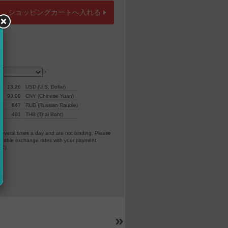
ショッピングカートへ入れる
*
13,26
USD (U.S. Dollar)
93,08
CNY (Chinese Yuan)
847
RUB (Russian Rouble)
r)
401
THB (Thai Baht)
everal times a day and are not binding. Please
vorable exchange rates with your payment
EC).
»