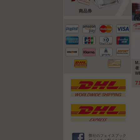
商品券
-50%
-10%
 Ayrton Senna - 新しい
Ayrton Senna McLaren MP4/4 #12
M.
ー の a 伝説
勝者 イギリス GP 式 1 世界チャンピ
者 
オン 1988 1:18 WERK83
W
 €
179,95 €
7
詳細
詳細
39,90 €
199,95 €
弊社のフェイスブック