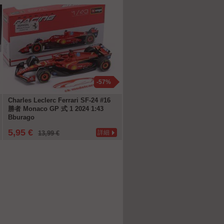
-57%
Charles Leclerc Ferrari SF-24 #16
Kimi Antonelli Mercedes-AMG 
勝者 Monaco GP 式 1 2024 1:43
W17 #12 勝者 中国 GP 式 1 202
Bburago
1:43 Spark
5,95 €
99,95 €
詳細
詳
13,99 €