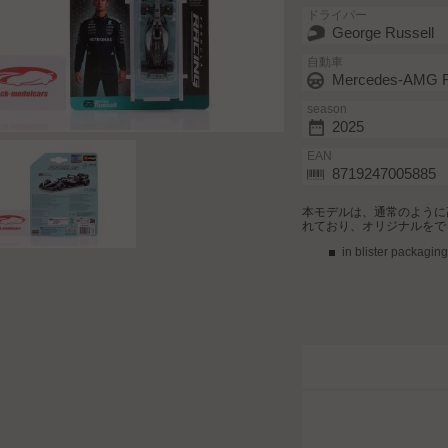
ドライバー
George Russell
自動車
Mercedes-AMG F
season
2025
EAN
8719247005885
本モデルは、通常のように高
れており、オリジナルをで
in blister packaging