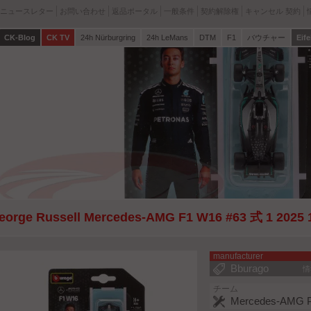
ニュースレター
お問い合わせ
返品ポータル
一般条件
契約解除権
キャンセル 契約
CK-Blog
CK TV
24h Nürburgring
24h LeMans
DTM
F1
バウチャー
Eife
eorge Russell Mercedes-AMG F1 W16 #63 式 1 2025 
manufacturer
Bburago
情
チーム
Mercedes-AMG P