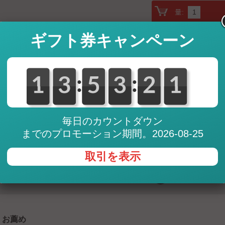
量:
ギフト券キャンペーン
:
:
0
1
1
0
3
3
0
5
5
0
3
3
0
2
2
1
0
1
10,23
GBP (British Pound)
13,14
CHF (Swiss Franc)
1.445
JPY (Japanese Yen)
18,04
SGD (Singapore Dolla
毎日のカウントダウン
までのプロモーション期間。2026-08-25
* Exchange rates are updated s
note that there may be less fa
provider (PayPal, credit cards, 
取引を表示
お薦め