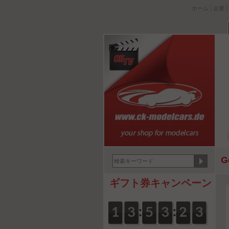
ホーム
企業
G
ギフト券キャンペーン
:
:
0
1
1
0
3
3
0
5
5
0
3
3
0
2
2
3
2
2