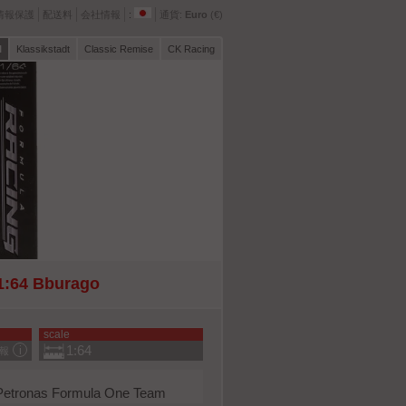
情報保護
配送料
会社情報
:
通貨:
Euro
(€)
l
Klassikstadt
Classic Remise
CK Racing
1:64 Bburago
scale
1:64
報
etronas Formula One Team