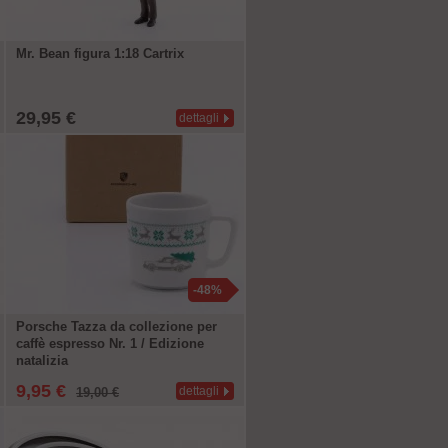
Mr. Bean figura 1:18 Cartrix
29,95 €
dettagli
-48%
Porsche Tazza da collezione per
caffè espresso Nr. 1 / Edizione
natalizia
9,95 €
dettagli
19,00 €