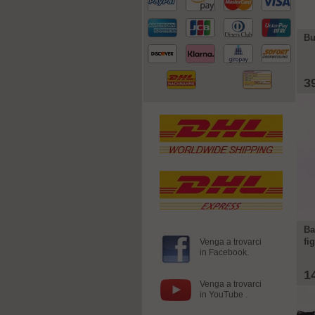
Bu
3
Ba
fi
Venga a trovarci
in Facebook.
1
Venga a trovarci
in YouTube .