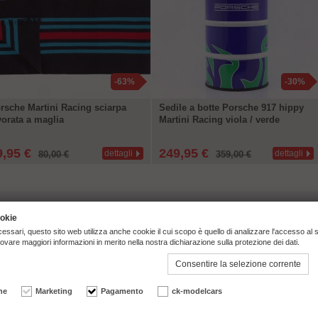
-63%
-30%
rsche Martini Racing sciarpa
Sedile a botte Porsche 917 hippy
vorata a maglia
Martini Racing viola / verde
9,95 €
249,95 €
dettagli
dettagli
80,00 €
359,00 €
ookie
essari, questo sito web utilizza anche cookie il cui scopo è quello di analizzare l'accesso al 
rovare maggiori informazioni in merito nella nostra dichiarazione sulla protezione dei dati.
Consentire la selezione corrente
Willeckstr. 7 | 35614 Asslar | 
he
Marketing
Pagamento
ck-modelcars
ws | Trusted Shops