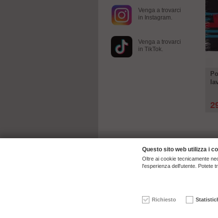
Venga a trovarci
in Instagram.
Venga a trovarci
in TikTok.
Po
la
2
Questo sito web utilizza i c
Oltre ai cookie tecnicamente nec
l'esperienza dell'utente. Potete t
© 2026 | ck-modelcars Christoph Krombach e.K.
Richiesto
Statistic
4.9
/
5.00
of
7438
ck-modelcars.de customer revie