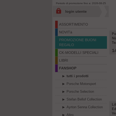
Periodo di promozione fino a: 2026-08-25
login utente
ASSORTIMENTO
NOVITà
Po
Nü
PROMOZIONE BUONI
T
REGALO
1
CK-MODELLI SPECIALI
LIBRI
FANSHOP
tutti i prodotti
Porsche Motorsport
Porsche Selection
Stefan Bellof Collection
Li
Ayrton Senna Collection
Ed
Ve
Altro