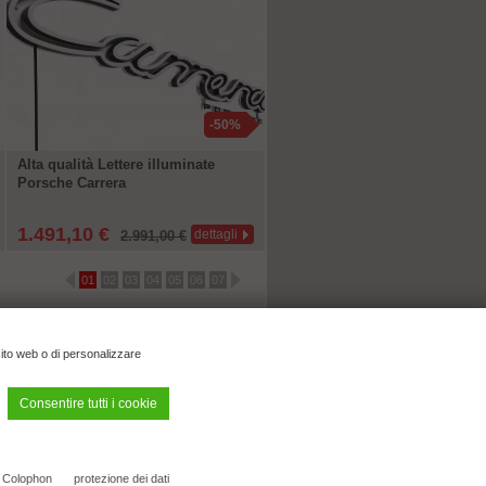
-50%
Alta qualità Lettere illuminate
Porsche Carrera
1.491,10 €
dettagli
2.991,00 €
01
02
03
04
05
06
07
sito web o di personalizzare
Consentire tutti i cookie
Tel.: 06443/81284-28 | e-mail:
info@ck-modelcars.de
Colophon
protezione dei dati