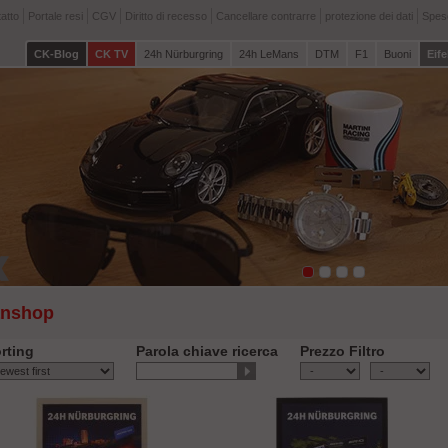
atto
Portale resi
CGV
Diritto di recesso
Cancellare contrarre
protezione dei dati
Spese
CK-Blog
CK TV
24h Nürburgring
24h LeMans
DTM
F1
Buoni
Eife
anshop
rting
Parola chiave ricerca
Prezzo Filtro
-