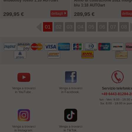
Widebody rosso 1:18 AUTOart
Anno di costruzione 2022 indig
blu 1:18 AUTOart
299,95 €
289,95 €
dettagli
dettag
01
02
03
04
05
06
07
08
Venga a trovarci
Venga a trovarci
Servizio telefonic
in YouTube .
in Facebook.
+49 6443-81284-2
lun - Ven: 9:00 - 16:30 
Sa: 8:00 - 18:00 in pu
Venga a trovarci
Venga a trovarci
in Instagram.
in TikTok.