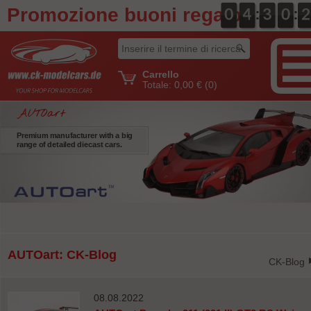
Promozione buoni regalo
:
:
0
0
0
0
4
4
0
3
3
0
0
0
0
2
2
Carrello
Totale:
0,00 €
(0)
AUTOart
Premium manufacturer with a big
range of detailed diecast cars.
AUTOart: CK-Blog
CK-Blog
08.08.2022