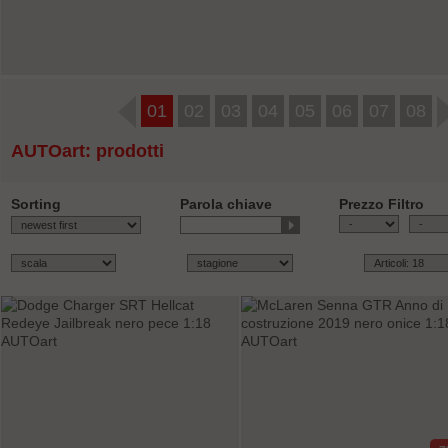
01
02
03
04
05
06
07
08
AUTOart: prodotti
Sorting
Parola chiave
Prezzo Filtro
-
ricerca