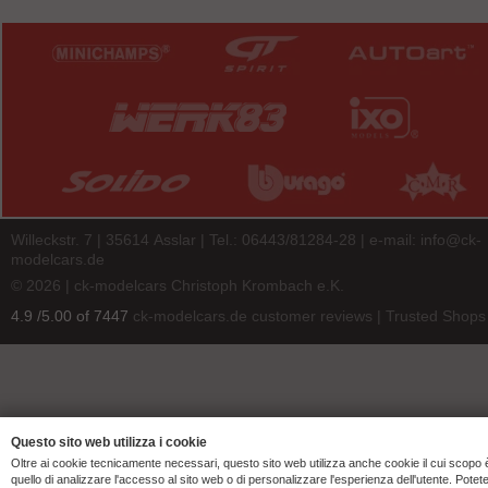
Willeckstr. 7 | 35614 Asslar | Tel.: 06443/81284-28 | e-mail:
info@ck-
modelcars.de
© 2026 | ck-modelcars Christoph Krombach e.K.
4.9
/
5.00
of
7447
ck-modelcars.de customer reviews | Trusted Shops
Questo sito web utilizza i cookie
Oltre ai cookie tecnicamente necessari, questo sito web utilizza anche cookie il cui scopo 
quello di analizzare l'accesso al sito web o di personalizzare l'esperienza dell'utente. Potet