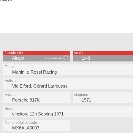
fabbricante
scala
Altaya
1:43
informazioni
Team
Martini & Rossi Racing
Autista
Vic Elford, Gérard Larrousse
Veicolo
stagione
Porsche 917K
1971
Serie
vincitore 12h Sebring 1971
Numero dell'articolo
MX6ALA0003