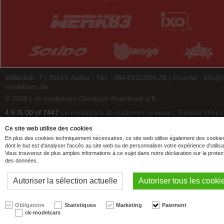
Willeckstr. 7 | 35614 Asslar | Tél. : 06443/81284-28 | Courriel :
info@
modelcars.de
© 2026 | ck-modelcars Christoph Krombach e.K.
4.9
/
5.00
of
7447
ck-modelcars.de customer reviews | Trusted Shops
Ce site web utilise des cookies
En plus des cookies techniquement nécessaires, ce site web utilise également des cookie
dont le but est d'analyser l'accès au site web ou de personnaliser votre expérience d'utilisa
Vous trouverez de plus amples informations à ce sujet dans notre déclaration sur la protec
des données.
Autoriser la sélection actuelle
Autoriser tous les cooki
Obligatoire
Statistiques
Marketing
Paiement
ck-modelcars