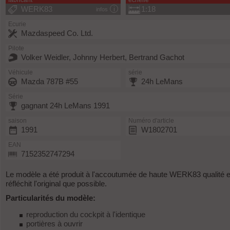
fabricant
échelle
WERK83
1:18
infos
Ecurie
Mazdaspeed Co. Ltd.
Pilote
Volker Weidler, Johnny Herbert, Bertrand Gachot
Véhicule
série
Mazda 787B #55
24h LeMans
Série
gagnant 24h LeMans 1991
saison
Numéro d'article
1991
W1802701
EAN
7152352747294
Le modèle a été produit à l'accoutumée de haute WERK83 qualité e
réfléchit l'original que possible.
Particularités du modèle:
reproduction du cockpit à l'identique
portières à ouvrir