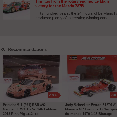
Tinnitus from the rotary engine: Le Mans
victory for the Mazda 787B
In its hundred years, the 24 Hours of Le Mans h
produced plenty of interesting winning cars.
«
Recommandations
-10%
-58
Porsche 911 (991) RSR #92
Jody Scheckter Ferrari 312T4 #1
Gagnant LMGTE-Pro 24h LeMans
Monaco GP Formule 1 Champi
2018 Pink Pig 1:12 Ixo
du monde 1979 1:18 Bburago