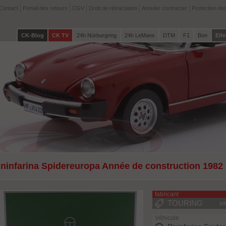
Contact
Portail des retours
CGV
Droit de rétractation
Annuler contracter
Protection de
CK-Blog
CK TV
24h Nürburgring
24h LeMans
DTM
F1
Bon
Eife
ininfarina Spidereuropa Année de construction 198
fabricant
TOURING
in
Véhicule