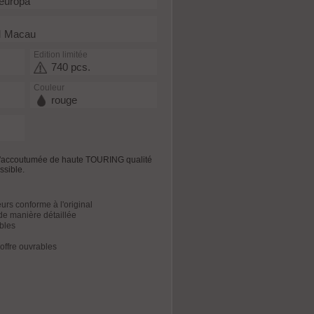
reuropa
M Macau
Edition limitée
740 pcs.
Couleur
rouge
 l'accoutumée de haute TOURING qualité
ossible.
urs conforme à l'original
de manière détaillée
bles
coffre ouvrables