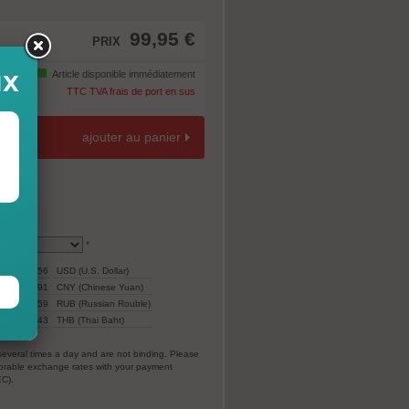
99,95 €
PRIX
ux
Article disponible immédiatement
TTC TVA frais de port en sus
ajouter au panier
*
110,56
USD (U.S. Dollar)
775,91
CNY (Chinese Yuan)
7.059
RUB (Russian Rouble)
ar)
3.343
THB (Thai Baht)
everal times a day and are not binding. Please
vorable exchange rates with your payment
EC).