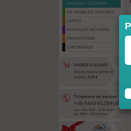
CHèQUES-CADEAUX
CK-MODèLES SPéCIAUX
LIVRES
P
BOUTIQUE DES FANS
PROMOTIONS
CAR BRANDS
PANIER D’ACHAT
Articles dans le panier:
0
Somme:
0,00 €
Téléphone de service
+49 6443-81284-28
Lun - Ven: 9:00 - 16:30 heure
Sa : 8h00 - 18:00 heure