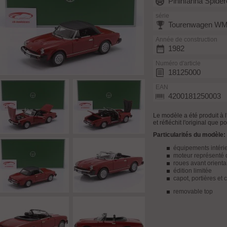
Pininfarina Spide
série
Tourenwagen W
Année de construction
1982
Numéro d'article
18125000
EAN
4200181250003
Le modèle a été produit à
et réfléchit l'original que p
Particularités du modèle:
équipements intérie
moteur représenté 
roues avant orienta
édition limitée
capot, portières et 
removable top