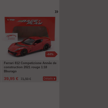
»
-44%
-1
Ferrari 812 Competizione Année de
Volkswagen VW Corrado VR6
construction 2021 rouge 1:18
Année de construction 1992 bl
Bburago
turquoise 1:18 Norev
39,95 €
89,96 €
Détails
Déta
71,50 €
99,95 €