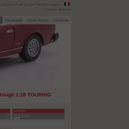
s données
Frais de port
Mentions légales
:
Monnaie:
Euro
(€)
l
Klassikstadt
Classic Remise
CK Racing
2 rouge 1:18 TOURING
échelle
1:18
fos