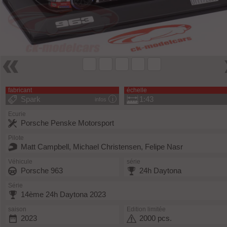
fabricant
échelle
Spark
1:43
infos
Ecurie
Porsche Penske Motorsport
Pilote
Matt Campbell, Michael Christensen, Felipe Nasr
Véhicule
série
Porsche 963
24h Daytona
Série
14ème 24h Daytona 2023
saison
Edition limitée
2023
2000 pcs.