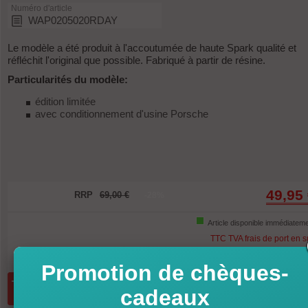
Numéro d'article
WAP0205020RDAY
Le modèle a été produit à l'accoutumée de haute Spark qualité et
réfléchit l'original que possible. Fabriqué à partir de résine.
Particularités du modèle:
édition limitée
avec conditionnement d'usine Porsche
49,95
RRP
69,00 €
-28%
Article disponible immédiatem
TTC TVA frais de port en 
Promotion de chèques-
Quantité:
ajouter au panier
cadeaux