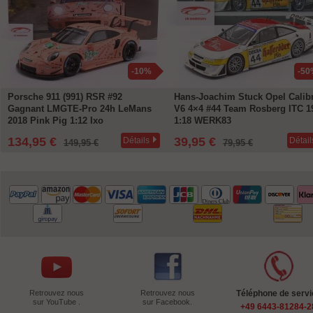
-10%
-50
Porsche 911 (991) RSR #92
Hans-Joachim Stuck Opel Calib
Gagnant LMGTE-Pro 24h LeMans
V6 4×4 #44 Team Rosberg ITC 1
2018 Pink Pig 1:12 Ixo
1:18 WERK83
134,95 €
39,95 €
Détails
Détail
149,95 €
79,95 €
Retrouvez nous
Retrouvez nous
Téléphone de servi
sur YouTube .
sur Facebook.
+49 6443-81284-2