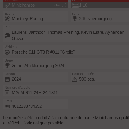
fabricant
échelle
Minichamps
1:18
infos
Ecurie
série
Manthey-Racing
24h Nuerburgring
Pilote
Laurens Vanthoor, Thomas Preining, Kevin Estre, Ayhancan
Güven
Véhicule
Porsche 911 GT3 R #911 "Grello"
Série
2ème 24h Nürburgring 2024
saison
Edition limitée
2024
500 pcs.
Numéro d'article
MG-M-911-24H-24-1811
EAN
4012138784352
Le modèle a été produit à l'accoutumée de haute Minichamps quali
et réfléchit l'original que possible.