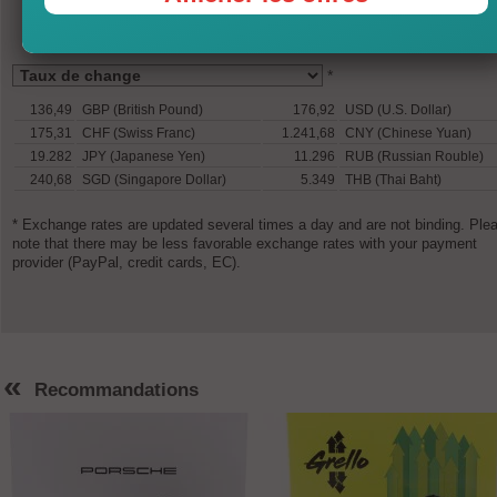
*
136,49
GBP (British Pound)
176,92
USD (U.S. Dollar)
175,31
CHF (Swiss Franc)
1.241,68
CNY (Chinese Yuan)
19.282
JPY (Japanese Yen)
11.296
RUB (Russian Rouble)
240,68
SGD (Singapore Dollar)
5.349
THB (Thai Baht)
* Exchange rates are updated several times a day and are not binding. Ple
note that there may be less favorable exchange rates with your payment
provider (PayPal, credit cards, EC).
«
Recommandations