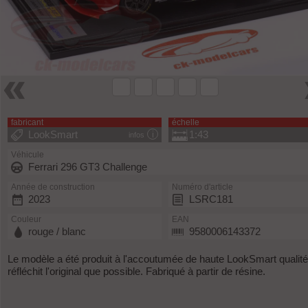
fabricant
échelle
LookSmart
1:43
infos
Véhicule
Ferrari 296 GT3 Challenge
Année de construction
Numéro d'article
2023
LSRC181
Couleur
EAN
rouge / blanc
9580006143372
Le modèle a été produit à l'accoutumée de haute LookSmart qualité
réfléchit l'original que possible. Fabriqué à partir de résine.