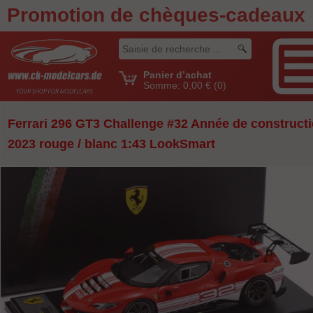
Promotion de chèques-cadeaux
Panier d’achat
Somme:
0,00 €
(0)
Ferrari 296 GT3 Challenge #32 Année de construct
2023 rouge / blanc 1:43 LookSmart