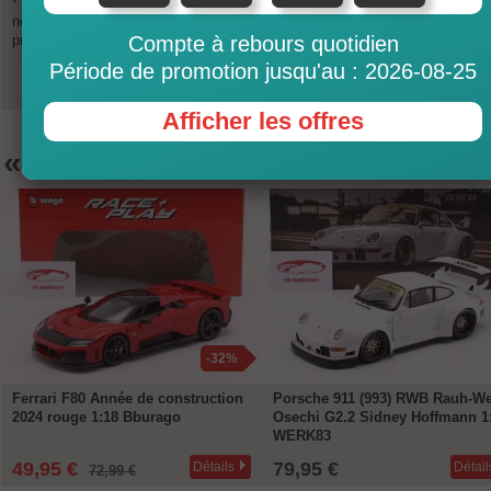
* Exchange rates are updated several times a day and are not binding. Ple
note that there may be less favorable exchange rates with your payment
provider (PayPal, credit cards, EC).
Compte à rebours quotidien
Période de promotion jusqu'au : 2026-08-25
Afficher les offres
«
Recommandations
-32%
Ferrari F80 Année de construction
Porsche 911 (993) RWB Rauh-We
2024 rouge 1:18 Bburago
Osechi G2.2 Sidney Hoffmann 1
WERK83
49,95 €
79,95 €
Détails
Détail
72,99 €