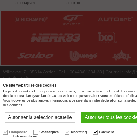
sur Instagram.
sur TikTok.
Willeckstr. 7 | 35614 Asslar | Tél. : 06443/81284-28 | Courriel :
info@
modelcars.de
© 2026 | ck-modelcars Christoph Krombach e.K.
Ce site web utilise des cookies
En plus des cookies techniquement nécessaires, ce site web utilise également des cookie
4.9
/
5.00
of
7438
ck-modelcars.de customer reviews | Trusted Shops
dont le but est d'analyser l'accès au site web ou de personnaliser votre expérience d'utilisa
Vous trouverez de plus amples informations à ce sujet dans notre déclaration sur la protec
des données.
Autoriser la sélection actuelle
Autoriser tous les cooki
Obligatoire
Statistiques
Marketing
Paiement
ck-modelcars