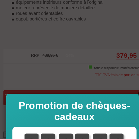
équipements intérieurs conforme à l'original
moteur représenté de manière détaillée
roues avant orientables
capot, portières et coffre ouvrables
379,95
RRP
439,95 €
-14%
Article disponible immédiatem
TTC TVA frais de port en 
Quantité:
ajouter au panier
Promotion de chèques-
cadeaux
*