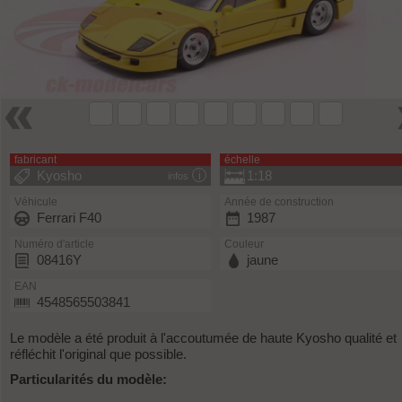
fabricant
échelle
Kyosho
1:18
infos
Véhicule
Année de construction
Ferrari F40
1987
Numéro d'article
Couleur
08416Y
jaune
EAN
4548565503841
Le modèle a été produit à l'accoutumée de haute Kyosho qualité et
réfléchit l'original que possible.
Particularités du modèle: