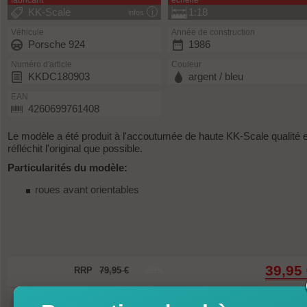
fabricant
échelle
KK-Scale
1:18
infos
Véhicule
Année de construction
Porsche 924
1986
Numéro d'article
Couleur
KKDC180903
argent / bleu
EAN
4260699761408
Le modèle a été produit à l'accoutumée de haute KK-Scale qualité e
réfléchit l'original que possible.
Particularités du modèle:
roues avant orientables
39,95
RRP
79,95 €
-50%
Article disponible immédiatem