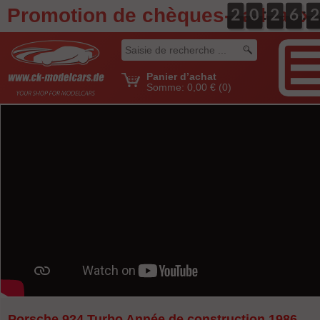
Promotion de chèques-cadeaux
:
:
0
2
2
0
0
0
0
2
2
0
6
6
3
2
2
Panier d’achat
Somme:
0,00 €
(0)
Porsche 924 Turbo Année de construction 1986