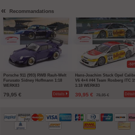
«
Recommandations
-50%
elt
Hans-Joachim Stuck Opel Calibra
Ferrari F80 Année de con
8
V6 4×4 #44 Team Rosberg ITC 1996
2024 rouge 1:18 Bburago
1:18 WERK83
39,95 €
49,95 €
ils
Détails
79,95 €
72,99 €