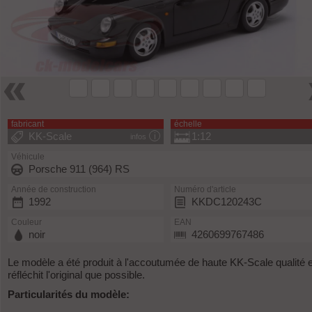
fabricant
échelle
KK-Scale
1:12
infos
Véhicule
Porsche 911 (964) RS
Année de construction
Numéro d'article
1992
KKDC120243C
Couleur
EAN
noir
4260699767486
Le modèle a été produit à l'accoutumée de haute KK-Scale qualité e
réfléchit l'original que possible.
Particularités du modèle: