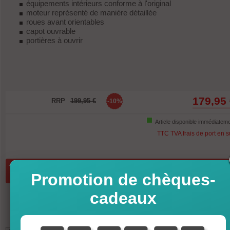
équipements intérieurs conforme à l'original
moteur représenté de manière détaillée
roues avant orientables
capot ouvrable
portières à ouvrir
179,95
RRP
199,95 €
-10%
Article disponible immédiatem
TTC TVA frais de port en 
Quantité:
ajouter au panier
Promotion de chèques-
cadeaux