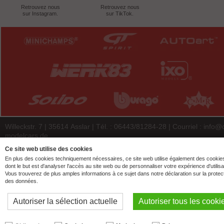
Retrouvez nous
Retrouvez nous
sur Instagram.
sur TikTok.
Willeckstr. 7 | 35614 Asslar | Tél. : 06443/81284-28 | Courriel :
info@
modelcars.de
© 2026 | ck-modelcars Christoph Krombach e.K.
Ce site web utilise des cookies
En plus des cookies techniquement nécessaires, ce site web utilise également des cookie
4.9
/
5.00
of
7446
ck-modelcars.de customer reviews | Trusted Shops
dont le but est d'analyser l'accès au site web ou de personnaliser votre expérience d'utilisa
Vous trouverez de plus amples informations à ce sujet dans notre déclaration sur la protec
des données.
Autoriser la sélection actuelle
Autoriser tous les cooki