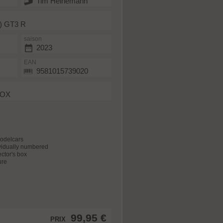
Tim Heinemann
2) GT3 R
saison
2023
EAN
9581015739020
BOX
modelcars
dividually numbered
ector's box
ure
99,95 €
PRIX