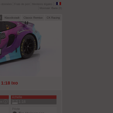
s données
Frais de port
Mentions légales
:
Monnaie:
Euro
(€)
l
Klassikstadt
Classic Remise
CK Racing
1:18 Ixo
échelle
1:18
fos
Pilote