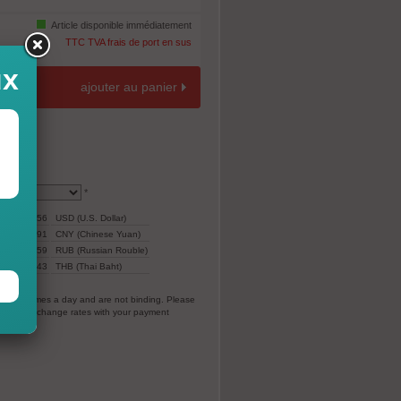
Article disponible immédiatement
TTC TVA frais de port en sus
ux
ajouter au panier
*
110,56
USD (U.S. Dollar)
775,91
CNY (Chinese Yuan)
7.059
RUB (Russian Rouble)
ar)
3.343
THB (Thai Baht)
everal times a day and are not binding. Please
vorable exchange rates with your payment
EC).