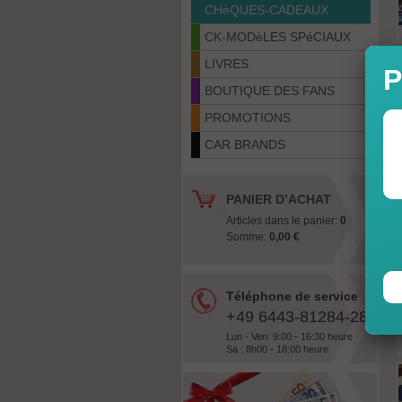
CHèQUES-CADEAUX
CK-MODèLES SPéCIAUX
LIVRES
P
BOUTIQUE DES FANS
PROMOTIONS
CAR BRANDS
PANIER D’ACHAT
Articles dans le panier:
0
Somme:
0,00 €
Téléphone de service
+49 6443-81284-28
Lun - Ven: 9:00 - 16:30 heure
Sa : 8h00 - 18:00 heure