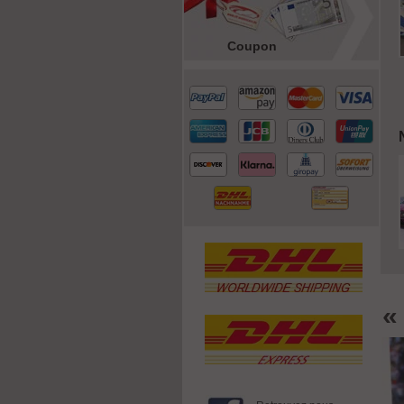
Coupon
«