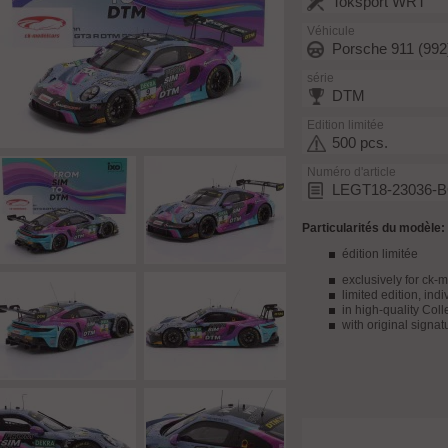
Toksport WRT
Véhicule
Porsche 911 (99
série
DTM
Edition limitée
500 pcs.
Numéro d'article
LEGT18-23036-
Particularités du modèle:
édition limitée
exclusively for ck-
limited edition, in
in high-quality Coll
with original signat