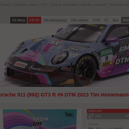
Contact
Portail des retours
CGV
Droit de rétractation
Annuler contracter
Protection de
CK-Blog
CK TV
24h Nürburgring
24h LeMans
DTM
F1
Bon
Eife
orsche 911 (992) GT3 R #9 DTM 2023 Tim Heinemann 
fabricant
Ixo
in
Ecurie