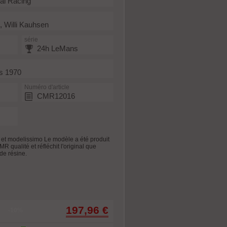
nal Racing
, Willi Kauhsen
série
24h LeMans
s 1970
Numéro d'article
CMR12016
 et modelissimo Le modèle a été produit
 qualité et réfléchit l'original que
 de résine.
197,96 €
-10%