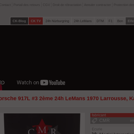
Contact
Portail des retours
CGV
Droit de rétractation
Annuler contracter
Protection de
CK-Blog
CK TV
24h Nürburgring
24h LeMans
DTM
F1
Bon
Eife
orsche 917L #3 2ème 24h LeMans 1970 Larrousse, 
fabricant
CMR
in
Ecurie