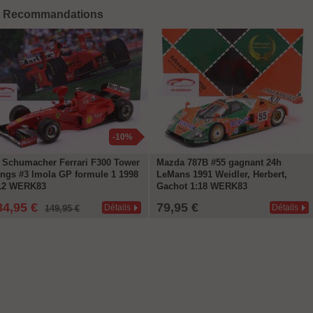
Recommandations
-10%
 Schumacher Ferrari F300 Tower
Mazda 787B #55 gagnant 24h
ngs #3 Imola GP formule 1 1998
LeMans 1991 Weidler, Herbert,
12 WERK83
Gachot 1:18 WERK83
34,95 €
79,95 €
Détails
Détails
149,95 €