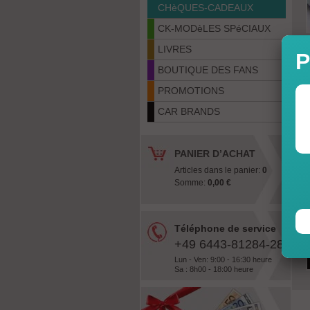
CHèQUES-CADEAUX
CK-MODèLES SPéCIAUX
LIVRES
P
BOUTIQUE DES FANS
PROMOTIONS
CAR BRANDS
PANIER D’ACHAT
Articles dans le panier:
0
Somme:
0,00 €
Téléphone de service
+49 6443-81284-28
Lun - Ven: 9:00 - 16:30 heure
Sa : 8h00 - 18:00 heure