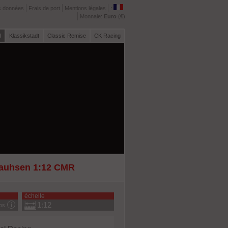
s données
Frais de port
Mentions légales
:
Monnaie:
Euro
(€)
l
Klassikstadt
Classic Remise
CK Racing
Kauhsen 1:12 CMR
échelle
1:12
fos