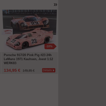
»
-10%
-1
Porsche 917/20 Pink Pig #23 24h
Mercedes-Benz AMG GT3 #48 
LeMans 1971 Kauhsen, Joest 1:12
2023 Maro Engel 1:18 Ixo
WERK83
134,95 €
71,96 €
Détails
Déta
149,95 €
79,95 €