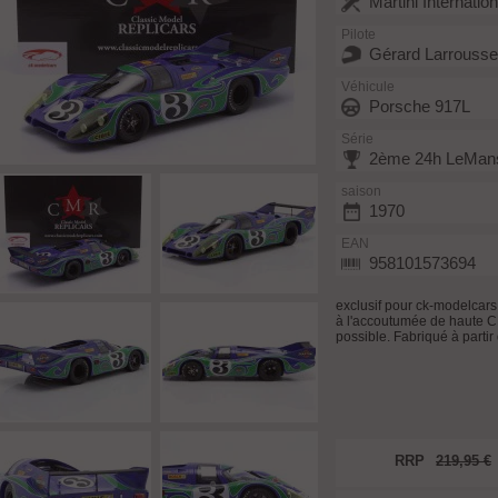
Martini Internatio
Pilote
Gérard Larrousse
Véhicule
Porsche 917L
Série
2ème 24h LeMan
saison
1970
EAN
958101573694
exclusif pour ck-modelcars
à l'accoutumée de haute CMR
possible. Fabriqué à partir
RRP
219,95 €