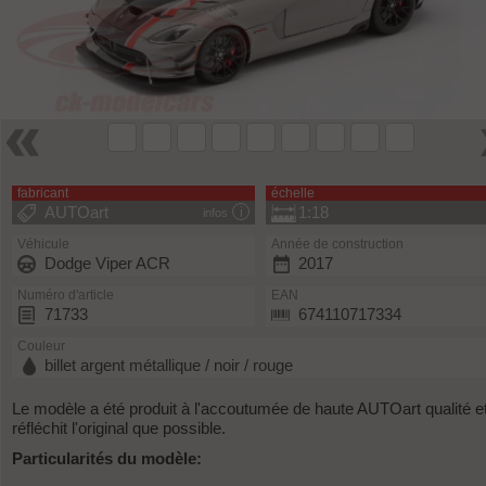
fabricant
échelle
AUTOart
1:18
infos
Véhicule
Année de construction
Dodge Viper ACR
2017
Numéro d'article
EAN
71733
674110717334
Couleur
billet argent métallique / noir / rouge
Le modèle a été produit à l'accoutumée de haute AUTOart qualité e
réfléchit l'original que possible.
Particularités du modèle: