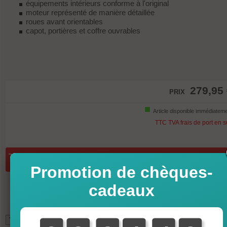
équipements intérieurs conforme à l'original
moteur représenté de manière détaillée
roues avant orientables
capot, portières et coffre ouvrables
279,95
PRIX
Article disponible immédiatem
TTC TVA frais de port en 
Quantité:
ajouter au panier
Promotion de chèques-
cadeaux
*