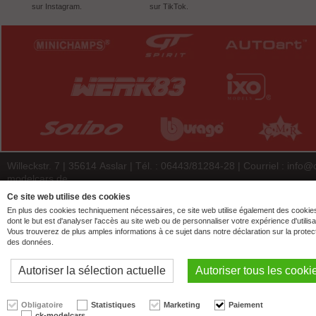
sur Instagram.
sur TikTok.
Willeckstr. 7 | 35614 Asslar | Tél. : 06443/81284-28 | Courriel :
info@
modelcars.de
© 2026 | ck-modelcars Christoph Krombach e.K.
Ce site web utilise des cookies
En plus des cookies techniquement nécessaires, ce site web utilise également des cookie
4.9
/
5.00
of
7446
ck-modelcars.de customer reviews | Trusted Shops
dont le but est d'analyser l'accès au site web ou de personnaliser votre expérience d'utilisa
Vous trouverez de plus amples informations à ce sujet dans notre déclaration sur la protec
des données.
Autoriser la sélection actuelle
Autoriser tous les cooki
Obligatoire
Statistiques
Marketing
Paiement
ck-modelcars