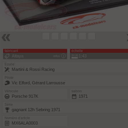
fabricant
échelle
Altaya
1:43
infos
Ecurie
Martini & Rossi Racing
Pilote
Vic Elford, Gérard Larrousse
Véhicule
saison
Porsche 917K
1971
Série
gagnant 12h Sebring 1971
Numéro d'article
MX6ALA0003