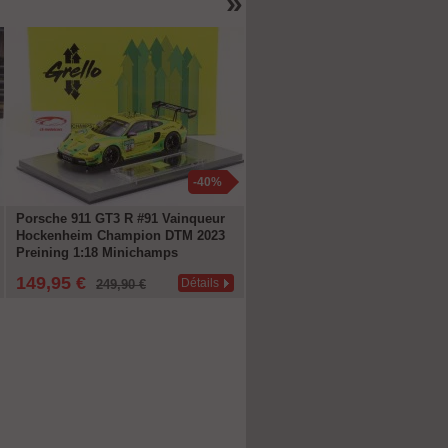
»
-40%
Porsche 911 GT3 R #91 Vainqueur
1 pièce boîte pour voitures
Hockenheim Champion DTM 2023
miniatures avec circuit et curb
Preining 1:18 Minichamps
Triple9
149,95 €
14,95 €
Détails
Déta
249,90 €