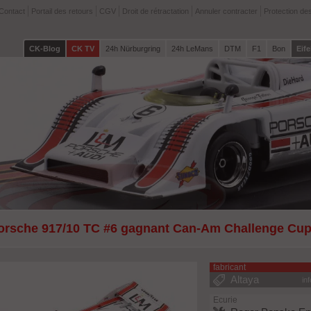
Contact
Portail des retours
CGV
Droit de rétractation
Annuler contracter
Protection de
CK-Blog
CK TV
24h Nürburgring
24h LeMans
DTM
F1
Bon
Eife
orsche 917/10 TC #6 gagnant Can-Am Challenge Cup 
ltaya
fabricant
Altaya
in
Ecurie