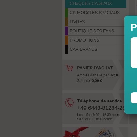
CHèQUES-CADEAUX
CK-MODèLES SPéCIAUX
LIVRES
P
BOUTIQUE DES FANS
PROMOTIONS
CAR BRANDS
PANIER D’ACHAT
Articles dans le panier:
0
Somme:
0,00 €
Téléphone de service
+49 6443-81284-28
Lun - Ven: 9:00 - 16:30 heure
Sa : 8h00 - 18:00 heure