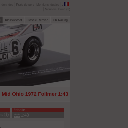
s données
Frais de port
Mentions légales
:
Monnaie:
Euro
(€)
l
Klassikstadt
Classic Remise
CK Racing
Mid Ohio 1972 Follmer 1:43
échelle
1:43
fos