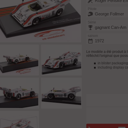
Roger Penske Ent
Pilote
George Follmer
Série
gagnant Can-Am 
saison
1972
Le modèle a été produit à 
réfléchit l'original que poss
in blister packaging
including display c