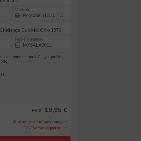
erprises
Véhicule
Porsche 917/10 TC
Challenge Cup Mid Ohio 1972
Numéro d'article
MX6ALA0012
l'accoutumée de haute Altaya qualité et
ible.
ase
19,95 €
PRIX
Article disponible immédiatement
TTC TVA frais de port en sus