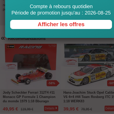
* Exchange rates are updated several times a day and are not binding. Ple
note that there may be less favorable exchange rates with your payment
Compte à rebours quotidien
provider (PayPal, credit cards, EC).
Période de promotion jusqu'au : 2026-08-25
Afficher les offres
«
Recommandations
-58%
-50
Jody Scheckter Ferrari 312T4 #11
Hans-Joachim Stuck Opel Calib
Monaco GP Formule 1 Champion
V6 4×4 #44 Team Rosberg ITC 1
du monde 1979 1:18 Bburago
1:18 WERK83
49,95 €
39,95 €
Détails
Détail
119,99 €
79,95 €