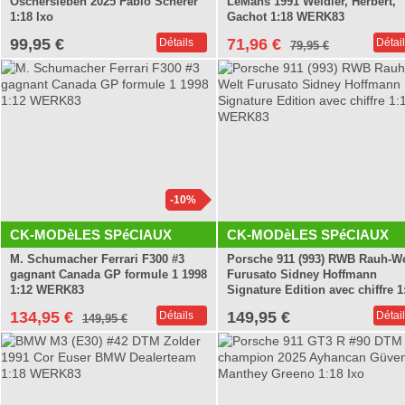
Oschersleben 2025 Fabio Scherer
LeMans 1991 Weidler, Herbert,
1:18 Ixo
Gachot 1:18 WERK83
99,95 €
71,96 €
Détails
Détai
79,95 €
-10%
CK-MODèLES SPéCIAUX
CK-MODèLES SPéCIAUX
M. Schumacher Ferrari F300 #3
Porsche 911 (993) RWB Rauh-We
gagnant Canada GP formule 1 1998
Furusato Sidney Hoffmann
1:12 WERK83
Signature Edition avec chiffre 1
WERK83
134,95 €
149,95 €
Détails
Détai
149,95 €