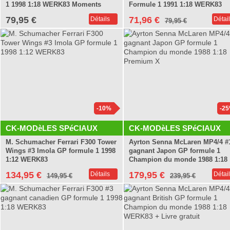
1 1998 1:18 WERK83 Moments
Formule 1 1991 1:18 WERK83
79,95 €
71,96 €
Détails
Détai
79,95 €
-10%
-2
CK-MODèLES SPéCIAUX
CK-MODèLES SPéCIAUX
M. Schumacher Ferrari F300 Tower
Ayrton Senna McLaren MP4/4 #
Wings #3 Imola GP formule 1 1998
gagnant Japon GP formule 1
1:12 WERK83
Champion du monde 1988 1:18
Premium X
134,95 €
179,95 €
Détails
Détai
149,95 €
239,95 €