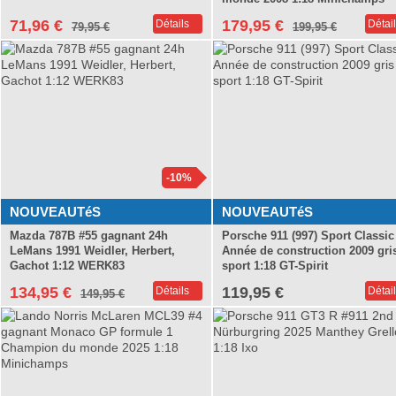
VR46 Minichamps
71,96 €
179,95 €
Détails
Détai
79,95 €
199,95 €
BMW M4 GT3 VALENTINO ROSSI
WRT LIMITED EDITIONS
-10%
NOUVEAUTéS
NOUVEAUTéS
Mazda 787B #55 gagnant 24h
Porsche 911 (997) Sport Classic
LeMans 1991 Weidler, Herbert,
Année de construction 2009 gri
Gachot 1:12 WERK83
sport 1:18 GT-Spirit
134,95 €
119,95 €
Détails
Détai
149,95 €