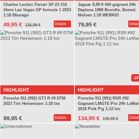
Charles Leclerc Ferrari SF-23 #16
Jaguar XJR-9 #60 gagnant 24h
2ème Las Vegas GP formule 1 2023
Daytona 1988 Brundle, Boesel,
1:18 Bburago
Nielsen 1:18 WERK83
49,95 €
79,95 €
Détails
Détai
126,99 €
-1
HIGHLIGHT
HIGHLIGHT
Porsche 911 (992) GT3 R #9 DTM
Porsche 911 (991) RSR #92
2023 Tim Heinemann 1:18 Ixo
Gagnant LMGTE-Pro 24h LeMa
2018 Pink Pig 1:12 Ixo
99,95 €
134,95 €
Détails
Détai
149,95 €