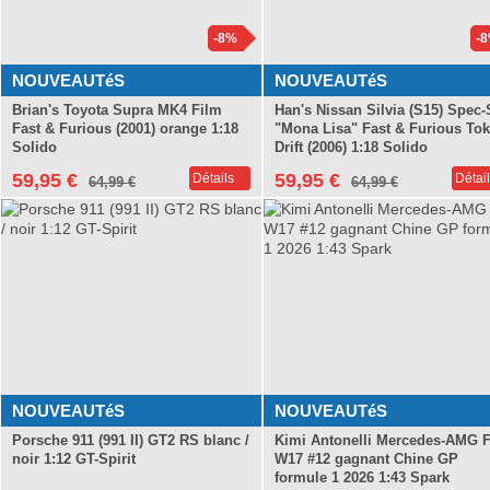
-8%
-
NOUVEAUTéS
NOUVEAUTéS
Brian's Toyota Supra MK4 Film
Han's Nissan Silvia (S15) Spec-
Fast & Furious (2001) orange 1:18
"Mona Lisa" Fast & Furious To
Solido
Drift (2006) 1:18 Solido
59,95 €
59,95 €
Détails
Détai
64,99 €
64,99 €
Offres spéciales IXO
NOUVEAUTéS
NOUVEAUTéS
Porsche 911 (991 II) GT2 RS blanc /
Kimi Antonelli Mercedes-AMG 
noir 1:12 GT-Spirit
W17 #12 gagnant Chine GP
formule 1 2026 1:43 Spark