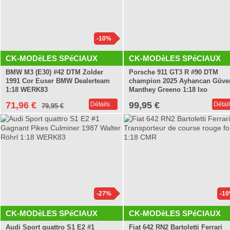
-10%
CK-MODèLES SPéCIAUX
CK-MODèLES SPéCIAUX
BMW M3 (E30) #42 DTM Zolder
Porsche 911 GT3 R #90 DTM
1991 Cor Euser BMW Dealerteam
champion 2025 Ayhancan Güve
1:18 WERK83
Manthey Greeno 1:18 Ixo
71,96 €
99,95 €
Détails
Détai
79,95 €
-27%
-1
CK-MODèLES SPéCIAUX
CK-MODèLES SPéCIAUX
Audi Sport quattro S1 E2 #1
Fiat 642 RN2 Bartoletti Ferrari