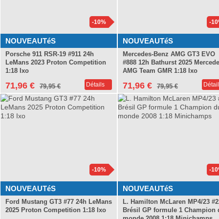
-10%
-1
NOUVEAUTéS
NOUVEAUTéS
Porsche 911 RSR-19 #911 24h
Mercedes-Benz AMG GT3 EVO
LeMans 2023 Proton Competition
#888 12h Bathurst 2025 Mercede
1:18 Ixo
AMG Team GMR 1:18 Ixo
71,96 €
71,96 €
Détails
Détai
79,95 €
79,95 €
Ferrari Formule 1 Transporteur
-10%
-1
NOUVEAUTéS
NOUVEAUTéS
Ford Mustang GT3 #77 24h LeMans
L. Hamilton McLaren MP4/23 #2
2025 Proton Competition 1:18 Ixo
Brésil GP formule 1 Champion 
monde 2008 1:18 Minichamps