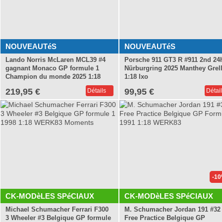
NOUVEAUTéS
NOUVEAUTéS
Lando Norris McLaren MCL39 #4
Porsche 911 GT3 R #911 2nd 24
gagnant Monaco GP formule 1
Nürburgring 2025 Manthey Grel
Champion du monde 2025 1:18
1:18 Ixo
Minichamps
219,95 €
99,95 €
Détails
Détai
-1
CK-MODèLES SPéCIAUX
CK-MODèLES SPéCIAUX
Michael Schumacher Ferrari F300
M. Schumacher Jordan 191 #32
3 Wheeler #3 Belgique GP formule
Free Practice Belgique GP