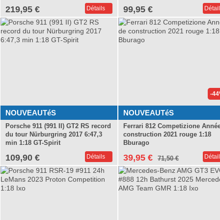
219,95 €
99,95 €
Détails
Détai
KK-Scale SALE
-4
NOUVEAUTéS
NOUVEAUTéS
Porsche 911 (991 II) GT2 RS record
Ferrari 812 Competizione Anné
du tour Nürburgring 2017 6:47,3
construction 2021 rouge 1:18
min 1:18 GT-Spirit
Bburago
109,90 €
39,95 €
Détails
Détai
71,50 €