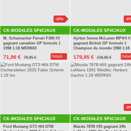
-10%
-2
CK-MODèLES SPéCIAUX
CK-MODèLES SPéCIAUX
M. Schumacher Ferrari F300 #3
Ayrton Senna McLaren MP4/4 #
gagnant canadien GP formule 1
gagnant British GP formule 1
1998 1:18 WERK83
Champion du monde 1988 1:18
WERK83 + Livre gratuit
71,96 €
179,95 €
Détails
Détai
79,95 €
239,85 €
-1
CK-MODèLES SPéCIAUX
CK-MODèLES SPéCIAUX
Ford Mustang GT3 #64 DTM
Mazda 787B #55 gagnant 24h