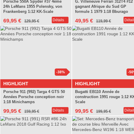
Porsche 550A Spyder #37 4ème
G. Villeneuve Ferrari 312T4 #12
24h LeMans 1955 Polensky, von
gagnant Afrique du Sud GP
Frankenberg 1:12 KK-Scale
formule 1 1979 1:18 Bburago
69,95 €
49,95 €
Détails
Détai
129,95 €
119,99 €
-38%
-5
HIGHLIGHT
HIGHLIGHT
Porsche 911 (992) Targa 4 GTS 50
Bugatti EB110 Année de
Années Porsche conception noir
construction 1991 rouge 1:12 K
1:18 Minichamps
Scale
99,95 €
99,95 €
Détails
Détai
159,95 €
199,95 €