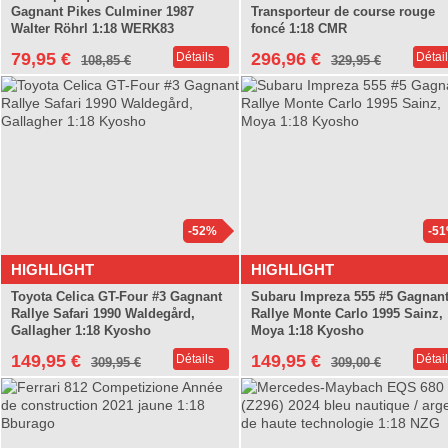
Gagnant Pikes Culminer 1987
Transporteur de course rouge
Walter Röhrl 1:18 WERK83
foncé 1:18 CMR
79,95 €
296,96 €
Détails
Détai
108,85 €
329,95 €
-52%
-5
HIGHLIGHT
HIGHLIGHT
Toyota Celica GT-Four #3 Gagnant
Subaru Impreza 555 #5 Gagnan
Rallye Safari 1990 Waldegård,
Rallye Monte Carlo 1995 Sainz,
Gallagher 1:18 Kyosho
Moya 1:18 Kyosho
149,95 €
149,95 €
Détails
Détai
309,95 €
309,00 €