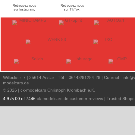
Retrouvez nous
Retrouvez nous
sur Instagram.
sur TikTok.
Willeckstr. 7 | 35614 Asslar | Tél. : 06443/81284-28 | Courriel :
info@
modelcars.de
© 2026 | ck-modelcars Christoph Krombach e.K.
4.9
/
5.00
of
7446
ck-modelcars.de customer reviews | Trusted Shops