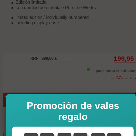
Edición limitada
con cambio de embalaje Porsche Werks
limited edition / individually numbered
including display case
199,95
RRP
299,00 €
-33%
se puede enviar inmediatame
incl. IVA más en
Cantidad:
En la cesta de compra
Promoción de vales
regalo
*