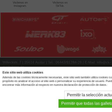
Visítenos en
Visítenos en
Instagram.
TikTok.
Willeckstr. 7 | 35614 Asslar | Tel.: 06443/81284-28 | E-Mail:
info@ck-
modelcars.de
© 2026 | ck-modelcars Christoph Krombach e.K.
Este sitio web utiliza cookies
Además de las cookies técnicamente necesarias, este sitio web también utiliza cookies c
4.9
/
5.00
of
7438
ck-modelcars.de customer reviews | Trusted Shops
propósito es analizar el acceso al sitio web o personalizar su experiencia de usuario. Pue
encontrar más información al respecto en nuestra declaración de protección de datos.
Permitir la selección actu
Permitir que todas las gallet