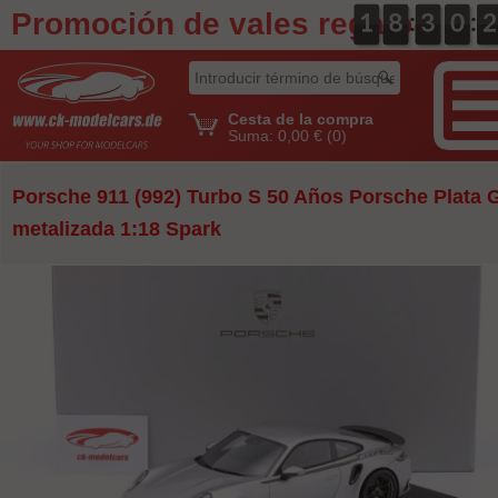
Promoción de vales regalo
:
:
0
1
1
0
8
8
0
3
3
0
0
0
3
2
2
Cesta de la compra
Suma:
0,00 €
(0)
Porsche 911 (992) Turbo S 50 Años Porsche Plata 
metalizada 1:18 Spark