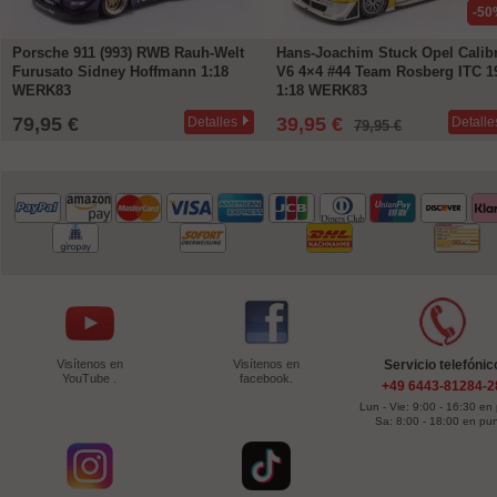
-50
Porsche 911 (993) RWB Rauh-Welt
Hans-Joachim Stuck Opel Calib
Furusato Sidney Hoffmann 1:18
V6 4×4 #44 Team Rosberg ITC 1
WERK83
1:18 WERK83
79,95 €
39,95 €
Detalles
Detalle
79,95 €
Visítenos en
Visítenos en
Servicio telefónic
YouTube .
facebook.
+49 6443-81284-2
Lun - Vie: 9:00 - 16:30 en
Sa: 8:00 - 18:00 en pu