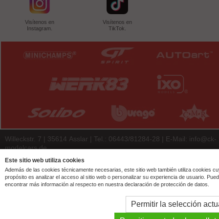
Visítenos en
Visítenos en
Instagram.
TikTok.
Willeckstr. 7 | 35614 Asslar | Tel.: 06443/81284-28 | E-Mail:
info@ck-
modelcars.de
© 2026 | ck-modelcars Christoph Krombach e.K.
Este sitio web utiliza cookies
Además de las cookies técnicamente necesarias, este sitio web también utiliza cookies c
4.9
/
5.00
of
7441
ck-modelcars.de customer reviews | Trusted Shops
propósito es analizar el acceso al sitio web o personalizar su experiencia de usuario. Pue
encontrar más información al respecto en nuestra declaración de protección de datos.
Permitir la selección actu