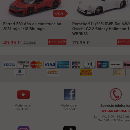
-32%
Ferrari F80 Año de construcción
Porsche 911 (993) RWB Rauh-We
2024 rojo 1:18 Bburago
Osechi G2.2 Sidney Hoffmann 1
WERK83
49,95 €
79,95 €
Detalles
Detalle
72,99 €
Visítenos en
Visítenos en
Servicio telefónic
YouTube .
facebook.
+49 6443-81284-2
Lun - Vie: 9:00 - 16:30 en
Sa: 8:00 - 18:00 en pu