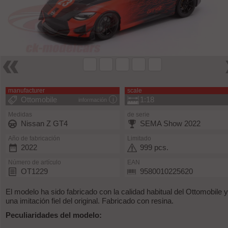
manufacturer
scale
Ottomobile
1:18
información
Medidas
de serie
Nissan Z GT4
SEMA Show 2022
Año de fabricación
Limitado
2022
999 pcs.
Número de artículo
EAN
OT1229
9580010225620
El modelo ha sido fabricado con la calidad habitual del Ottomobile 
una imitación fiel del original. Fabricado con resina.
Peculiaridades del modelo: