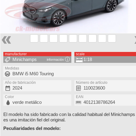
manufacturer
scale
Minichamps
1:18
información
Medidas
BMW i5 M60 Touring
Año de fabricación
Número de artículo
2024
110023600
Color
EAN
verde metálico
4012138786264
El modelo ha sido fabricado con la calidad habitual del Minichamps
es una imitación fiel del original.
Peculiaridades del modelo: