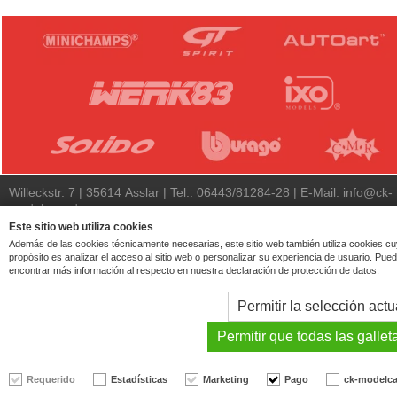
Willeckstr. 7 | 35614 Asslar | Tel.: 06443/81284-28 | E-Mail:
info@ck-
modelcars.de
Este sitio web utiliza cookies
© 2026 | ck-modelcars Christoph Krombach e.K.
Además de las cookies técnicamente necesarias, este sitio web también utiliza cookies c
4.9
/
5.00
of
7441
ck-modelcars.de customer reviews | Trusted Shops
propósito es analizar el acceso al sitio web o personalizar su experiencia de usuario. Pue
encontrar más información al respecto en nuestra declaración de protección de datos.
Permitir la selección actu
Permitir que todas las gallet
Requerido
Estadísticas
Marketing
Pago
ck-modelca