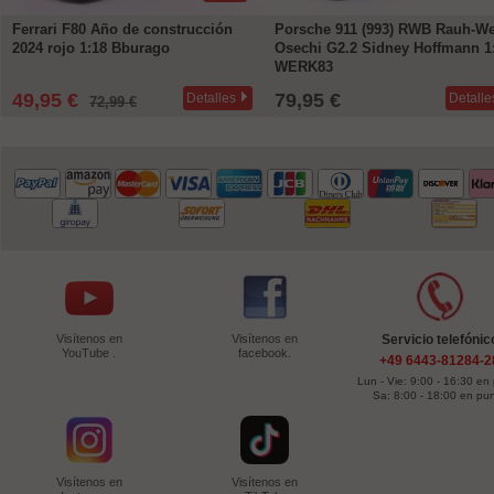
Ferrari F80 Año de construcción
Porsche 911 (993) RWB Rauh-We
2024 rojo 1:18 Bburago
Osechi G2.2 Sidney Hoffmann 1
WERK83
49,95 €
79,95 €
Detalles
Detalle
72,99 €
Visítenos en
Visítenos en
Servicio telefónic
YouTube .
facebook.
+49 6443-81284-2
Lun - Vie: 9:00 - 16:30 en
Sa: 8:00 - 18:00 en pu
Visítenos en
Visítenos en