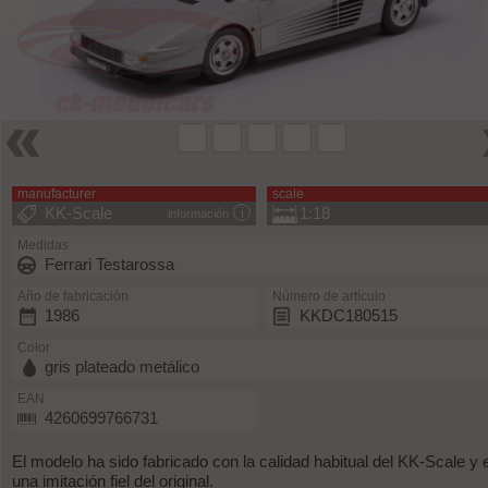
manufacturer
scale
KK-Scale
1:18
información
Medidas
Ferrari Testarossa
Año de fabricación
Número de artículo
1986
KKDC180515
Color
gris plateado metálico
EAN
4260699766731
El modelo ha sido fabricado con la calidad habitual del KK-Scale y 
una imitación fiel del original.