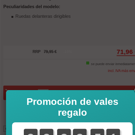
Peculiaridades del modelo:
Ruedas delanteras dirigibles
71,96
RRP
79,95 €
-10%
se puede enviar inmediatame
incl. IVA más en
Cantidad:
En la cesta de compra
Promoción de vales
regalo
*