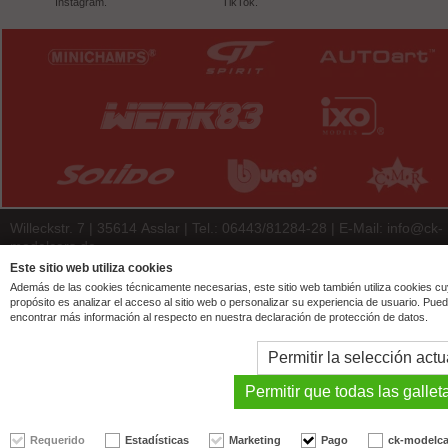
Instagram.
TikTok.
Willeckstr. 7 | 35614 Asslar | Tel.: 06443/81284-28 | E-Mail:
info@ck-
modelcars.de
Este sitio web utiliza cookies
© 2026 | ck-modelcars Christoph Krombach e.K.
Además de las cookies técnicamente necesarias, este sitio web también utiliza cookies c
4.9
/
5.00
of
7447
ck-modelcars.de customer reviews | Trusted Shops
propósito es analizar el acceso al sitio web o personalizar su experiencia de usuario. Pue
encontrar más información al respecto en nuestra declaración de protección de datos.
Permitir la selección actu
Permitir que todas las gallet
Requerido
Estadísticas
Marketing
Pago
ck-modelca