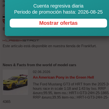
note that there may be less favorable exchange rates with your payment
Cuenta regresiva diaria
provider (PayPal, credit cards, EC).
Periodo de promoción hasta: 2026-08-25
Mostrar ofertas
Este artículo está disponible en nuestra tienda de Adenau / Eifel.
Este artículo está disponible en nuestra tienda de Frankfurt.
News & Facts from the world of model cars
02.06.2026
An American Pony in the Green Hell
The Ford Mustang GT3 of HRT from the 2025 2
hours race in scale 1:18 and 1:43 by Ixo. RRP
&euro;99.95, item-no.: HRT-I-GT3-24H-25-1865
RRP &euro;39.95 item-no.: HRT-I-GT3-24H-25-
4365