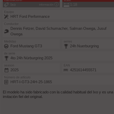
manufacturer
scale
Ixo
1:18
información
Equipo
HRT Ford Performance
Conductor
Dennis Fetzer, David Schumacher, Salman Owega, Jusuf
Owega
Medidas
series
Ford Mustang GT3
24h Nuerburgring
de serie
4to 24h Nürburgring 2025
season
EAN
2025
4251614455571
Número de artículo
HRT-I-GT3-24H-25-1865
El modelo ha sido fabricado con la calidad habitual del Ixo y es una
imitación fiel del original.