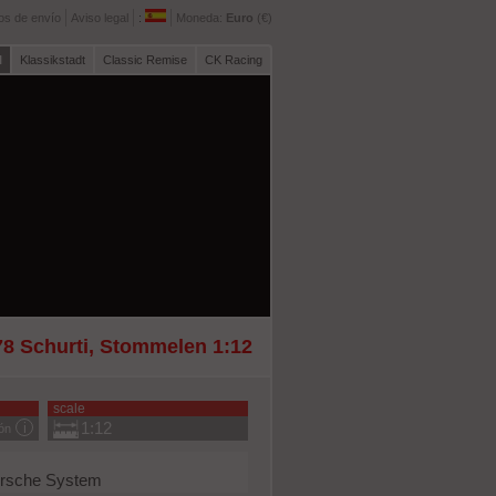
os de envío
Aviso legal
:
Moneda:
Euro
(€)
l
Klassikstadt
Classic Remise
CK Racing
8 Schurti, Stommelen 1:12
scale
1:12
ión
orsche System