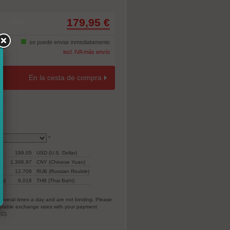
179,95 €
-18%
se puede enviar inmediatamente
incl. IVA más envío
En la cesta de compra
*
199,05
USD (U.S. Dollar)
1.396,97
CNY (Chinese Yuan)
12.709
RUB (Russian Rouble)
ar)
6.018
THB (Thai Baht)
everal times a day and are not binding. Please
vorable exchange rates with your payment
EC).