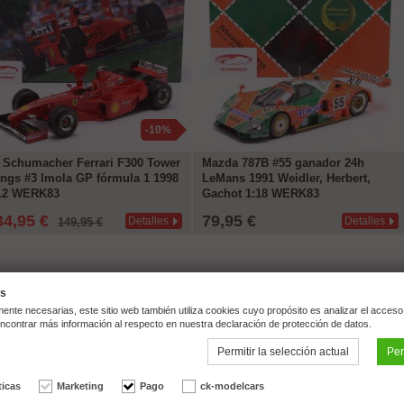
-10%
 Schumacher Ferrari F300 Tower
Mazda 787B #55 ganador 24h
ngs #3 Imola GP fórmula 1 1998
LeMans 1991 Weidler, Herbert,
12 WERK83
Gachot 1:18 WERK83
34,95 €
79,95 €
Detalles
Detalles
149,95 €
es
nte necesarias, este sitio web también utiliza cookies cuyo propósito es analizar el acceso 
ncontrar más información al respecto en nuestra declaración de protección de datos.
Permitir la selección actual
Per
Willeckstr. 7 | 35614 Asslar | T
ticas
Marketing
Pago
ck-modelcars
ws | Trusted Shops