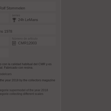
 Rolf Stommelen
series
24h LeMans
ns 1978
Número de artículo
CMR12003
o con la calidad habitual del CMR y es
nal. Fabricado con resina.
modelcars
the year 2018 by the collectors magazine
tegorie supermodel of the year 2018
egorie collecting different scales