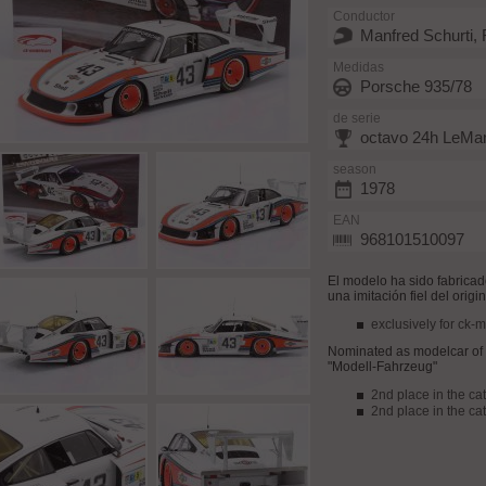
Conductor
Manfred Schurti,
Medidas
Porsche 935/78
de serie
octavo 24h LeMa
season
1978
EAN
968101510097
El modelo ha sido fabricad
una imitación fiel del origi
exclusively for ck-
Nominated as modelcar of 
"Modell-Fahrzeug"
2nd place in the ca
2nd place in the cat