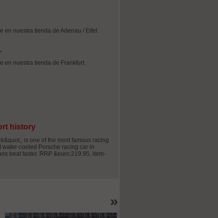
le en nuestra tienda de Adenau / Eifel.
le en nuestra tienda de Frankfurt.
rt history
k&quot;, is one of the most famous racing
st water-cooled Porsche racing car in
fans beat faster. RRP &euro;219.95, item-
»