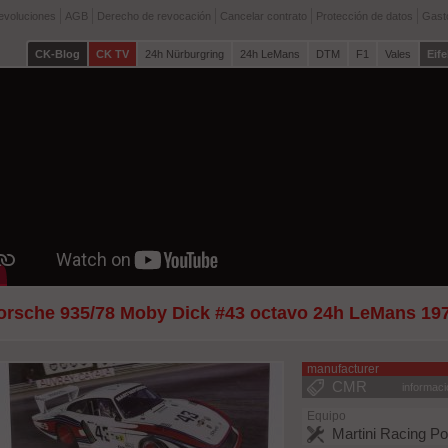
devoluciones
AGB
Derecho de revocación
Cancelar contrato
Protección de datos
Gast
CK-Blog
CK TV
24h Nürburgring
24h LeMans
DTM
F1
Vales
Eife
orsche 935/78 Moby Dick #43 octavo 24h LeMans 197
MR
manufacturer
CMR
informac
Equipo
Martini Racing P