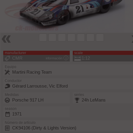
manufacturer
scale
CMR
1:12
información
Equipo
Martini Racing Team
Conductor
Gérard Larrousse, Vic Elford
Medidas
series
Porsche 917 LH
24h LeMans
season
1971
Número de artículo
CK94106 (Dirty & Lights Version)