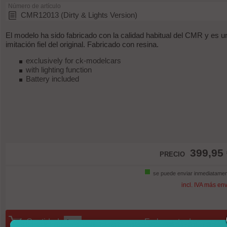
Número de artículo
CMR12013 (Dirty & Lights Version)
El modelo ha sido fabricado con la calidad habitual del CMR y es u
imitación fiel del original. Fabricado con resina.
exclusively for ck-modelcars
with lighting function
Battery included
399,95
PRECIO
se puede enviar inmediatame
incl. IVA más en
Cantidad:
En la cesta de compra