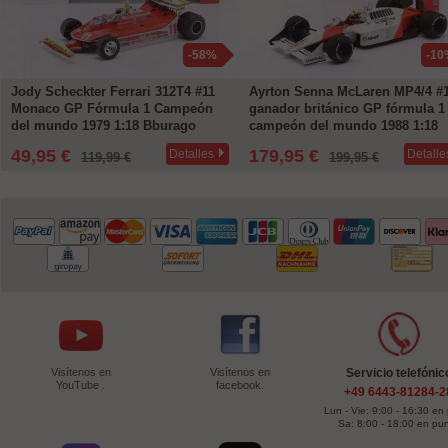
-58%
-10
Jody Scheckter Ferrari 312T4 #11
Ayrton Senna McLaren MP4/4 #
Monaco GP Fórmula 1 Campeón
ganador británico GP fórmula 1
del mundo 1979 1:18 Bburago
campeón del mundo 1988 1:18
WERK83
49,95 €
179,95 €
Detalles
Detalle
119,99 €
199,95 €
Visítenos en
Visítenos en
Servicio telefónic
YouTube .
facebook.
+49 6443-81284-2
Lun - Vie: 9:00 - 16:30 en
Sa: 8:00 - 18:00 en pu