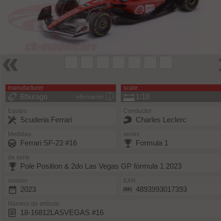
manufacturer
scale
Bburago
1:18
información
Equipo
Conductor
Scuderia Ferrari
Charles Leclerc
Medidas
series
Ferrari SF-23 #16
Formula 1
de serie
Pole Position & 2do Las Vegas GP fórmula 1 2023
season
EAN
2023
4893993017393
Número de artículo
18-16812LASVEGAS #16