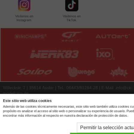
Visítenos en
Visítenos en
Instagram.
TikTok.
Willeckstr. 7 | 35614 Asslar | Tel.: 06443/81284-28 | E-Mail:
info@ck-
modelcars.de
© 2026 | ck-modelcars Christoph Krombach e.K.
Este sitio web utiliza cookies
Además de las cookies técnicamente necesarias, este sitio web también utiliza cookies c
4.9
/
5.00
of
7447
ck-modelcars.de customer reviews | Trusted Shops
propósito es analizar el acceso al sitio web o personalizar su experiencia de usuario. Pue
encontrar más información al respecto en nuestra declaración de protección de datos.
Permitir la selección actu