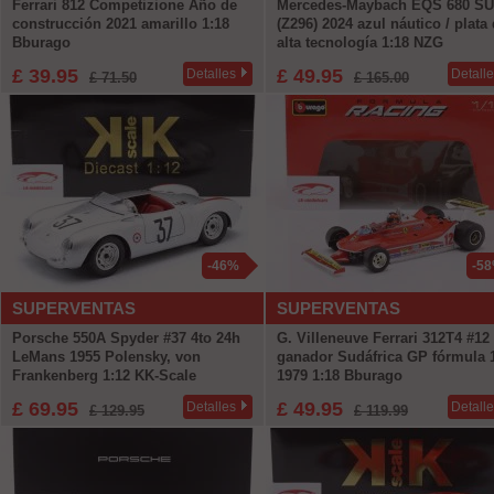
Ferrari 812 Competizione Año de
Mercedes-Maybach EQS 680 S
construcción 2021 amarillo 1:18
(Z296) 2024 azul náutico / plata
Bburago
alta tecnología 1:18 NZG
£ 39.95
£ 49.95
Detalles
Detall
£ 71.50
£ 165.00
-46%
-5
SUPERVENTAS
SUPERVENTAS
Porsche 550A Spyder #37 4to 24h
G. Villeneuve Ferrari 312T4 #12
LeMans 1955 Polensky, von
ganador Sudáfrica GP fórmula 
Frankenberg 1:12 KK-Scale
1979 1:18 Bburago
£ 69.95
£ 49.95
Detalles
Detall
£ 129.95
£ 119.99