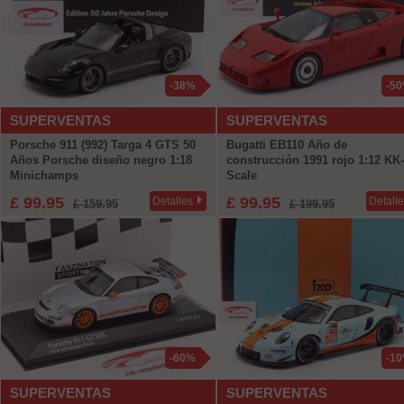
-38%
-5
SUPERVENTAS
SUPERVENTAS
Porsche 911 (992) Targa 4 GTS 50
Bugatti EB110 Año de
Años Porsche diseño negro 1:18
construcción 1991 rojo 1:12 KK-
Minichamps
Scale
£ 99.95
£ 99.95
Detalles
Detall
£ 159.95
£ 199.95
-60%
-1
SUPERVENTAS
SUPERVENTAS