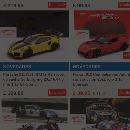
£ 219.95
£ 99.95
Detalles
Detall
-4
NOVEDADES
NOVEDADES
Porsche 911 (991 II) GT2 RS récord
Ferrari 812 Competizione Año 
de vuelta Nürburgring 2017 6:47,3
construcción 2021 rojo 1:18
min 1:18 GT-Spirit
Bburago
£ 109.90
£ 39.95
Detalles
Detall
£ 71.50