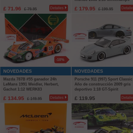
£ 71.96
£ 179.95
Detalles
Detall
£ 79.95
£ 199.95
-10%
NOVEDADES
NOVEDADES
Mazda 787B #55 ganador 24h
Porsche 911 (997) Sport Classic
LeMans 1991 Weidler, Herbert,
Año de construcción 2009 gris
Gachot 1:12 WERK83
deportivo 1:18 GT-Spirit
£ 134.95
£ 119.95
Detalles
Detall
£ 149.95