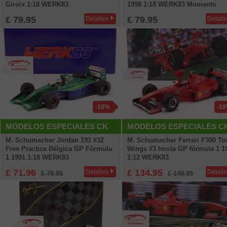
Giroix 1:18 WERK83
1998 1:18 WERK83 Moments
£ 79.95
£ 79.95
Detalles
Detall
-10%
-1
MODELOS ESPECIALES CK
MODELOS ESPECIALES C
M. Schumacher Jordan 191 #32
M. Schumacher Ferrari F300 To
Free Practice Bélgica GP Fórmula
Wings #3 Imola GP fórmula 1 1
1 1991 1:18 WERK83
1:12 WERK83
£ 71.96
£ 134.95
Detalles
Detall
£ 79.95
£ 149.95