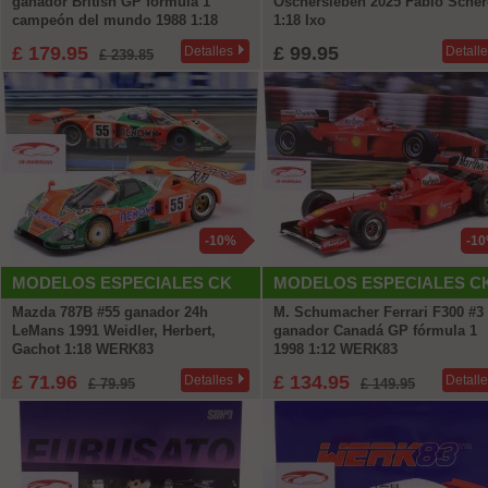
ganador British GP fórmula 1
Oschersleben 2025 Fabio Scher
campeón del mundo 1988 1:18
1:18 Ixo
WERK83 + Libro gratis
£ 179.95
£ 99.95
Detalles
Detall
£ 239.85
-10%
-1
MODELOS ESPECIALES CK
MODELOS ESPECIALES C
Mazda 787B #55 ganador 24h
M. Schumacher Ferrari F300 #3
LeMans 1991 Weidler, Herbert,
ganador Canadá GP fórmula 1
Gachot 1:18 WERK83
1998 1:12 WERK83
£ 71.96
£ 134.95
Detalles
Detall
£ 79.95
£ 149.95