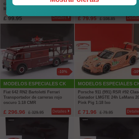
campeón 2025 Ayhancan Güven
Ganador Pikes Cima 1987 Walte
Manthey Greeno 1:18 Ixo
Röhrl 1:18 WERK83
£ 99.95
£ 79.95
Detalles
Detall
£ 108.85
-10%
-1
MODELOS ESPECIALES CK
MODELOS ESPECIALES C
Fiat 642 RN2 Bartoletti Ferrari
Porsche 911 (991) RSR #92 Clas
Transportador de carreras rojo
Ganador LMGTE 24h LeMans 2
oscuro 1:18 CMR
Pink Pig 1:18 Ixo
£ 296.96
£ 71.96
Detalles
Detall
£ 329.95
£ 79.95