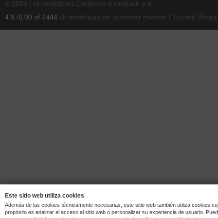
© 2026 | ck-modelcars Christoph Krombach e.K.
4.9
/
5.00
of
7444
ck-modelcars.de customer reviews | Trusted Shops
Este sitio web utiliza cookies
Además de las cookies técnicamente necesarias, este sitio web también utiliza cookies c
propósito es analizar el acceso al sitio web o personalizar su experiencia de usuario. Pue