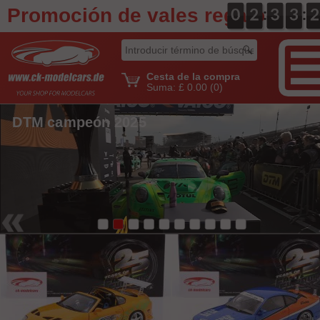
Promoción de vales regalo
:
:
0
0
0
0
2
2
0
3
3
0
3
3
3
2
2
Cesta de la compra
Suma:
£ 0.00
(0)
DTM campeón 2025