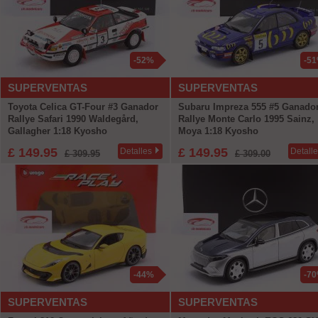
-52%
-5
SUPERVENTAS
SUPERVENTAS
Toyota Celica GT-Four #3 Ganador
Subaru Impreza 555 #5 Ganado
Rallye Safari 1990 Waldegård,
Rallye Monte Carlo 1995 Sainz,
Gallagher 1:18 Kyosho
Moya 1:18 Kyosho
£ 149.95
£ 149.95
Detalles
Detall
£ 309.95
£ 309.00
-44%
-7
SUPERVENTAS
SUPERVENTAS