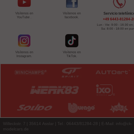
Visítenos en
Visítenos en
Servicio telefónic
YouTube .
facebook.
+49 6443-81284-2
Lun - Vie: 9:00 - 16:30 en
Sa: 8:00 - 18:00 en pu
Visítenos en
Visítenos en
Instagram.
TikTok.
Willeckstr. 7 | 35614 Asslar | Tel.: 06443/81284-28 | E-Mail:
info@ck-
modelcars.de