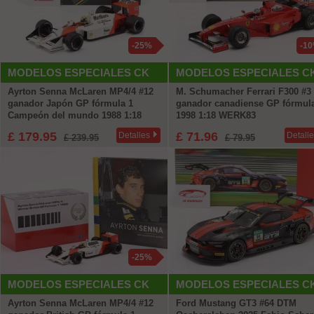
-25%
-1
MODELOS ESPECIALES CK
MODELOS ESPECIALES C
Ayrton Senna McLaren MP4/4 #12
M. Schumacher Ferrari F300 #3
ganador Japón GP fórmula 1
ganador canadiense GP fórmul
Campeón del mundo 1988 1:18
1998 1:18 WERK83
Premium X
£ 179.95
£ 71.96
Detalles
Detall
£ 239.95
£ 79.95
-25%
MODELOS ESPECIALES CK
MODELOS ESPECIALES C
Ayrton Senna McLaren MP4/4 #12
Ford Mustang GT3 #64 DTM