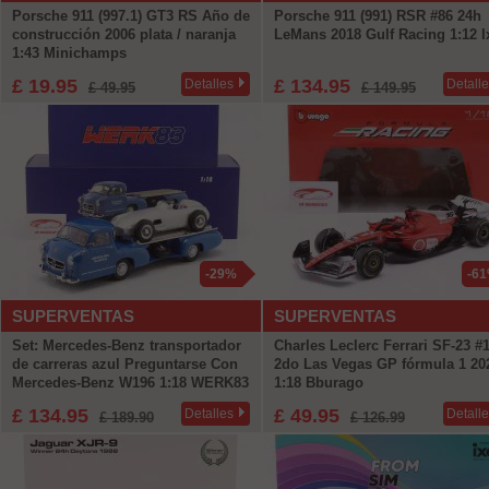
Porsche 911 (997.1) GT3 RS Año de
Porsche 911 (991) RSR #86 24h
construcción 2006 plata / naranja
LeMans 2018 Gulf Racing 1:12 I
1:43 Minichamps
£ 19.95
£ 134.95
Detalles
Detall
£ 49.95
£ 149.95
-29%
-6
SUPERVENTAS
SUPERVENTAS
Set: Mercedes-Benz transportador
Charles Leclerc Ferrari SF-23 #
de carreras azul Preguntarse Con
2do Las Vegas GP fórmula 1 20
Mercedes-Benz W196 1:18 WERK83
1:18 Bburago
£ 134.95
£ 49.95
Detalles
Detall
£ 189.90
£ 126.99