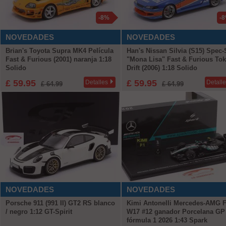
-8%
-
NOVEDADES
NOVEDADES
Brian's Toyota Supra MK4 Película
Han's Nissan Silvia (S15) Spec-
Fast & Furious (2001) naranja 1:18
"Mona Lisa" Fast & Furious To
Solido
Drift (2006) 1:18 Solido
£ 59.95
£ 59.95
Detalles
Detall
£ 64.99
£ 64.99
NOVEDADES
NOVEDADES
Porsche 911 (991 II) GT2 RS blanco
Kimi Antonelli Mercedes-AMG 
/ negro 1:12 GT-Spirit
W17 #12 ganador Porcelana GP
fórmula 1 2026 1:43 Spark