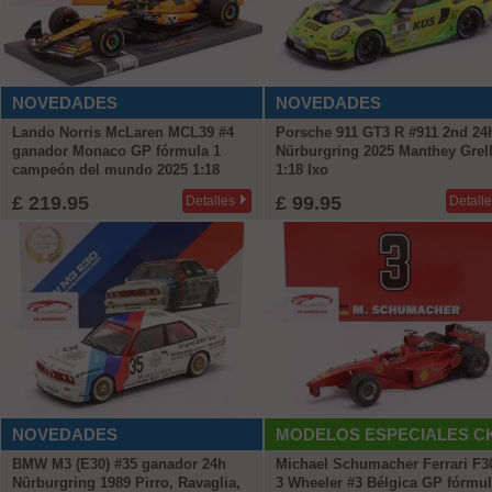
NOVEDADES
NOVEDADES
Lando Norris McLaren MCL39 #4
Porsche 911 GT3 R #911 2nd 24
ganador Monaco GP fórmula 1
Nürburgring 2025 Manthey Grel
campeón del mundo 2025 1:18
1:18 Ixo
Minichamps
£ 219.95
£ 99.95
Detalles
Detall
NOVEDADES
MODELOS ESPECIALES C
BMW M3 (E30) #35 ganador 24h
Michael Schumacher Ferrari F3
Nürburgring 1989 Pirro, Ravaglia,
3 Wheeler #3 Bélgica GP fórmul