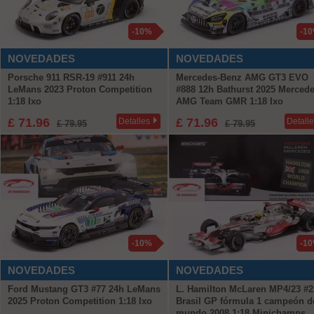
-10%
-1
NOVEDADES
NOVEDADES
Porsche 911 RSR-19 #911 24h
Mercedes-Benz AMG GT3 EVO
LeMans 2023 Proton Competition
#888 12h Bathurst 2025 Mercede
1:18 Ixo
AMG Team GMR 1:18 Ixo
£ 71.96
£ 71.96
Detalles
Detall
£ 79.95
£ 79.95
-10%
-1
NOVEDADES
NOVEDADES
Ford Mustang GT3 #77 24h LeMans
L. Hamilton McLaren MP4/23 #2
2025 Proton Competition 1:18 Ixo
Brasil GP fórmula 1 campeón d
mundo 2008 1:18 Minichamps