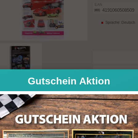
EAN
4191060508509
Sprache: Deutsch
Gutschein Aktion
Menge:
7,25
GBP (British Pound)