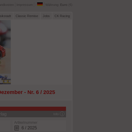
andkosten
Impressum
:
Währung:
Euro
(€)
sikstadt
Classic Remise
Jobs
CK Racing
ember - Nr. 6 / 2025
rlag
Info
Artikelnummer
6 / 2025