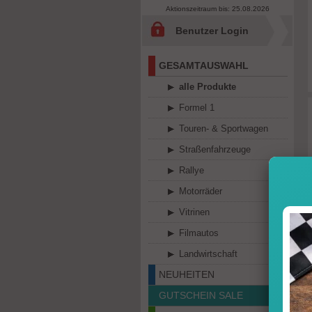
Aktionszeitraum bis: 25.08.2026
Benutzer Login
GESAMTAUSWAHL
alle Produkte
Formel 1
Touren- & Sportwagen
Straßenfahrzeuge
Rallye
Motorräder
Vitrinen
Filmautos
Landwirtschaft
NEUHEITEN
GUTSCHEIN SALE