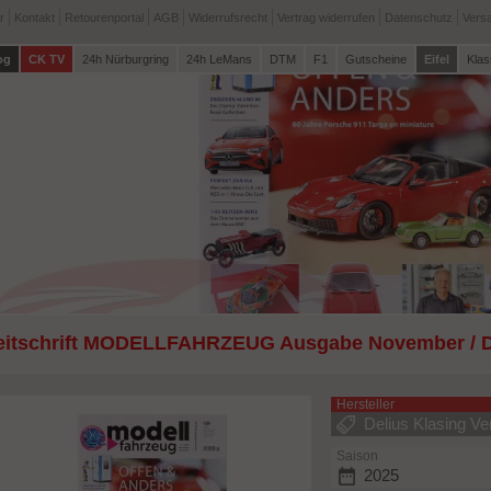
r
Kontakt
Retourenportal
AGB
Widerrufsrecht
Vertrag widerrufen
Datenschutz
Vers
og
CK TV
24h Nürburgring
24h LeMans
DTM
F1
Gutscheine
Eifel
Klas
eitschrift MODELLFAHRZEUG Ausgabe November / Dez
Hersteller
Delius Klasing Ve
Saison
2025