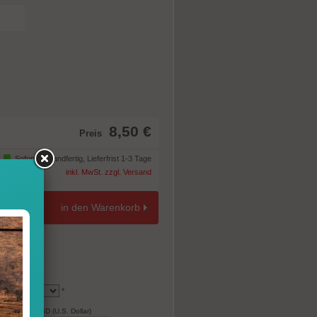
8,50 €
Preis
Sofort versandfertig, Lieferfrist 1-3 Tage
inkl. MwSt. zzgl. Versand
in den Warenkorb
*
9,40
USD (U.S. Dollar)