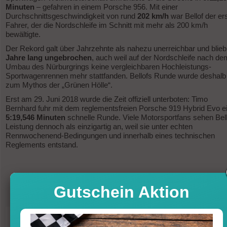
Minuten
– gefahren in einem Porsche 956. Mit einer
Durchschnittsgeschwindigkeit von rund
202 km/h
war Bellof der er
Fahrer, der die Nordschleife im Schnitt mit mehr als 200 km/h
bewältigte.
Der Rekord galt über Jahrzehnte als nahezu unerreichbar und blie
Jahre lang ungebrochen
, auch weil auf der Nordschleife nach de
Umbau des Nürburgrings keine vergleichbaren Hochleistungs-
Sportwagenrennen mehr stattfanden. Bellofs Runde wurde deshalb
zum Mythos der „Grünen Hölle“.
Erst am 29. Juni 2018 wurde die Zeit offiziell unterboten: Timo
Bernhard fuhr mit dem reglementsfreien Porsche 919 Hybrid Evo e
5:19,546 Minuten
schnelle Runde. Viele Motorsportfans sehen Bel
Leistung dennoch als einzigartig an, weil sie unter echten
Rennwochenend-Bedingungen und innerhalb eines technischen
Reglements entstand.
Gutschein Aktion
71,96
UVP
79,95 €
-10%