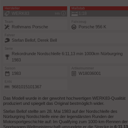
Hersteller
Maßstab
WERK83
1:18
Info
Team
Fahrzeug
Rothmans Porsche
Porsche 956 K
Fahrer
Stefan Bellof, Derek Bell
Serie
Rekordrunde Nordschleife 6:11,13 min 1000km Nürburgring
1983
Saison
Artikelnummer
1983
W18036001
EAN
9681015101367
Das Modell wurde in der gewohnt hochwertigen WERK83-Qualität
produziert und spiegelt das Original bestmöglich wider.
Stefan Bellof stellte am 28. Mai 1983 auf der Nordschleife des
Nürburgring Nordschleife eine der legendärsten Runden der
Motorsportgeschichte auf: Im Qualifying zum 1000-km-Rennen der
Sportwagen-Weltmeisterschaft umrundete er die Strecke in
6:11,13