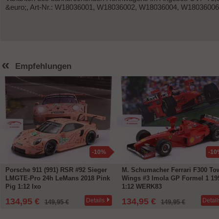
&euro;, Art-Nr.: W18036001, W18036002, W18036004, W18036006
«
Empfehlungen
-10%
-10
Porsche 911 (991) RSR #92 Sieger
M. Schumacher Ferrari F300 To
LMGTE-Pro 24h LeMans 2018 Pink
Wings #3 Imola GP Formel 1 19
Pig 1:12 Ixo
1:12 WERK83
134,95 €
134,95 €
Details
Detail
149,95 €
149,95 €