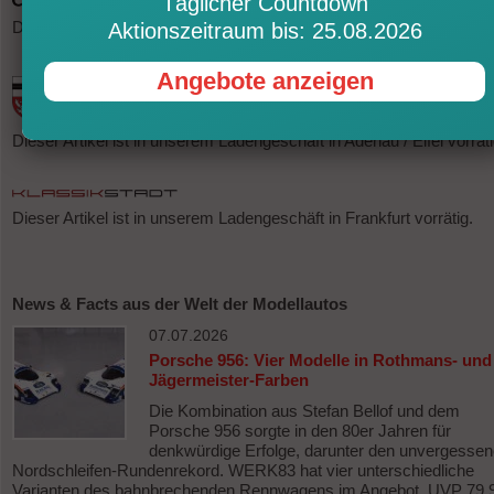
Täglicher Countdown
Dieser Artikel ist in unserem Ladengeschäft in Berlin vorrätig.
Aktionszeitraum bis: 25.08.2026
Angebote anzeigen
Dieser Artikel ist in unserem Ladengeschäft in Adenau / Eifel vorräti
Dieser Artikel ist in unserem Ladengeschäft in Frankfurt vorrätig.
News & Facts aus der Welt der Modellautos
07.07.2026
Porsche 956: Vier Modelle in Rothmans- und
Jägermeister-Farben
Die Kombination aus Stefan Bellof und dem
Porsche 956 sorgte in den 80er Jahren für
denkwürdige Erfolge, darunter den unvergesse
Nordschleifen-Rundenrekord. WERK83 hat vier unterschiedliche
Varianten des bahnbrechenden Rennwagens im Angebot. UVP 79,