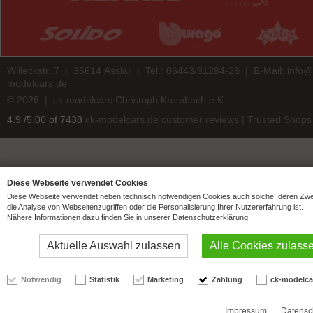
Willeckstr. 7 | 35614 Asslar | Tel.: 06443/81284-28 | E-Mail:
info@
modelcars.de
© 2026 | ck-modelcars Christoph Krombach e.K.
4.9
/
5.00
of
7438
ck-modelcars.de customer reviews | Trusted Shops
Diese Webseite verwendet Cookies
Diese Webseite verwendet neben technisch notwendigen Cookies auch solche, deren Zw
die Analyse von Webseitenzugriffen oder die Personalisierung Ihrer Nutzererfahrung ist.
Nähere Informationen dazu finden Sie in unserer Datenschutzerklärung.
Aktuelle Auswahl zulassen
Alle Cookies zulass
Notwendig
Statistik
Marketing
Zahlung
ck-modelca
Impressum
Datensc