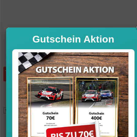
71,96
UVP
79,95 €
-10%
Gutschein Aktion
Sofort versandfertig, Lieferfrist 1-3 T
inkl. MwSt. zzgl. Vers
Menge:
in den Warenkorb
*
61,40
GBP (British Pound)
79,59
USD (U.S. Dollar)
78,86
CHF (Swiss Franc)
558,58
CNY (Chinese Yuan)
8.674
JPY (Japanese Yen)
5.082
RUB (Russian Rouble)