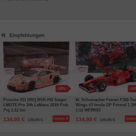
«
Empfehlungen
-10%
-10
Porsche 911 (991) RSR #92 Sieger
M. Schumacher Ferrari F300 To
LMGTE-Pro 24h LeMans 2018 Pink
Wings #3 Imola GP Formel 1 19
Pig 1:12 Ixo
1:12 WERK83
134,95 €
134,95 €
Details
Detail
149,95 €
149,95 €