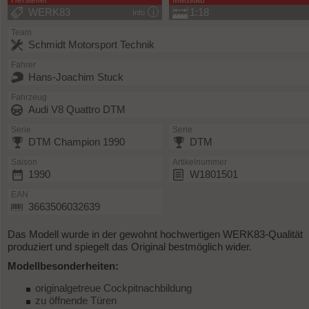
Hersteller
Maßstab
WERK83
1:18
Info
Team
Schmidt Motorsport Technik
Fahrer
Hans-Joachim Stuck
Fahrzeug
Audi V8 Quattro DTM
Serie
Serie
DTM Champion 1990
DTM
Saison
Artikelnummer
1990
W1801501
EAN
3663506032639
Das Modell wurde in der gewohnt hochwertigen WERK83-Qualität
produziert und spiegelt das Original bestmöglich wider.
Modellbesonderheiten:
originalgetreue Cockpitnachbildung
zu öffnende Türen