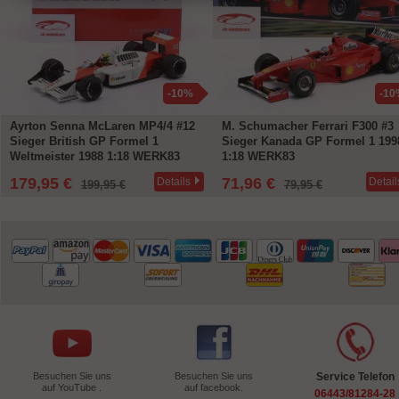
-10%
-10
Ayrton Senna McLaren MP4/4 #12
M. Schumacher Ferrari F300 #3
Sieger British GP Formel 1
Sieger Kanada GP Formel 1 199
Weltmeister 1988 1:18 WERK83
1:18 WERK83
179,95 €
71,96 €
Details
Detail
199,95 €
79,95 €
Besuchen Sie uns
Besuchen Sie uns
Service Telefon
auf YouTube .
auf facebook.
06443/81284-28