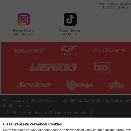
Mo - Fr: 9:00 - 16:30 U
Sa: 8:00 - 18:00 Uhr
Folgen Sie uns
Folgen Sie uns
auf Instagram.
auf TikTok.
Willeckstr. 7 | 35614 Asslar | Tel.: 06443/81284-28 | E-Mail:
info@
modelcars.de
© 2026 | ck-modelcars Christoph Krombach e.K.
4.9
/
5.00
of
7447
ck-modelcars.de customer reviews | Trusted Shops
Diese Webseite verwendet Cookies
Diese Webseite verwendet neben technisch notwendigen Cookies auch solche, deren Zw