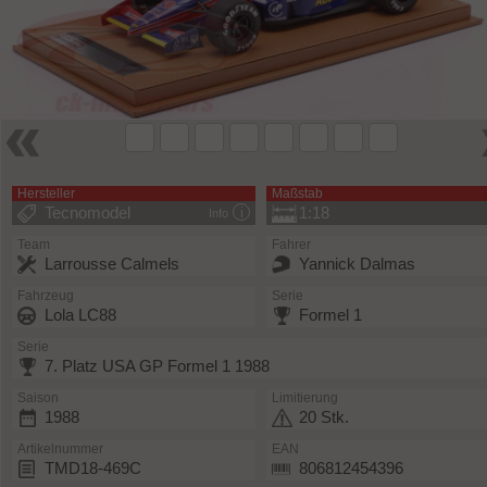
Hersteller
Maßstab
Tecnomodel
1:18
Info
Team
Fahrer
Larrousse Calmels
Yannick Dalmas
Fahrzeug
Serie
Lola LC88
Formel 1
Serie
7. Platz USA GP Formel 1 1988
Saison
Limitierung
1988
20 Stk.
Artikelnummer
EAN
TMD18-469C
806812454396