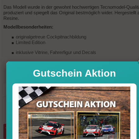
Das Modell wurde in der gewohnt hochwertigen Tecnomodel-Qualit
produziert und spiegelt das Original bestmöglich wider. Hergestellt 
Resine.
Modellbesonderheiten:
originalgetreue Cockpitnachbildung
Limited Edition
inklusive Vitrine, Fahrerfigur und Decals
Gutschein Aktion
251,95
UVP
279,95 €
-10%
Sofort versandfertig, Lieferfrist 1-3 T
inkl. MwSt. zzgl. Vers
Menge:
in den Warenkorb