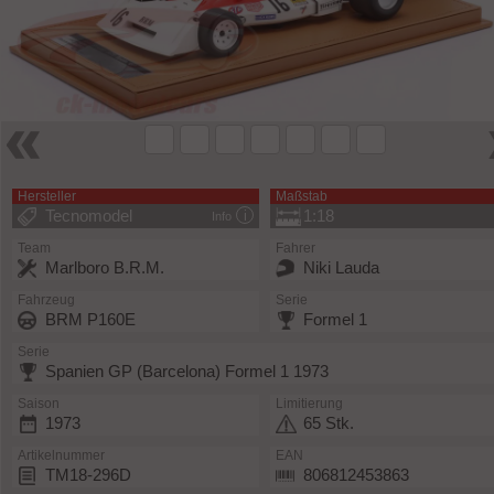
Hersteller
Maßstab
Tecnomodel
1:18
Info
Team
Fahrer
Marlboro B.R.M.
Niki Lauda
Fahrzeug
Serie
BRM P160E
Formel 1
Serie
Spanien GP (Barcelona) Formel 1 1973
Saison
Limitierung
1973
65 Stk.
Artikelnummer
EAN
TM18-296D
806812453863