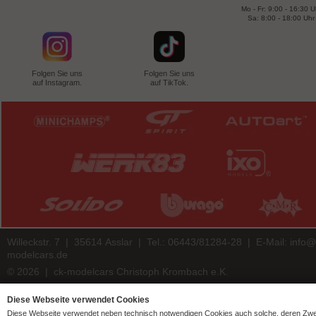
Mo - Fr: 9:00 - 16:30 U
Sa: 8:00 - 18:00 Uhr
Folgen Sie uns
Folgen Sie uns
auf Instagram.
auf TikTok.
Willeckstr. 7 | 35614 Asslar | Tel.: 06443/81284-28 | E-Mail:
info@
modelcars.de
© 2026 | ck-modelcars Christoph Krombach e.K.
4.9
/
5.00
of
7441
ck-modelcars.de customer reviews | Trusted Shops
Diese Webseite verwendet Cookies
Diese Webseite verwendet neben technisch notwendigen Cookies auch solche, deren Zw