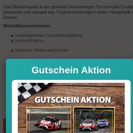
Das Modell wurde in der gewohnt hochwertigen Tecnomodel-Qualit
produziert und spiegelt das Original bestmöglich wider. Hergestellt 
Resine.
Modellbesonderheiten:
originalgetreue Cockpitnachbildung
Limited Edition
inklusive Vitrine und Decals
Gutschein Aktion
242,96
UVP
269,95 €
-10%
Sofort versandfertig, Lieferfrist 1-3 T
inkl. MwSt. zzgl. Vers
Menge:
in den Warenkorb