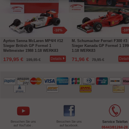
-10%
-10
Ayrton Senna McLaren MP4/4 #12
M. Schumacher Ferrari F300 #3
Sieger British GP Formel 1
Sieger Kanada GP Formel 1 199
Weltmeister 1988 1:18 WERK83
1:18 WERK83
179,95 €
71,96 €
Details
Detail
199,95 €
79,95 €
Besuchen Sie uns
Besuchen Sie uns
Service Telefon
auf YouTube .
auf facebook.
06443/81284-28