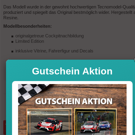
Das Modell wurde in der gewohnt hochwertigen Tecnomodel-Qualit
produziert und spiegelt das Original bestmöglich wider. Hergestellt 
Resine.
Modellbesonderheiten:
originalgetreue Cockpitnachbildung
Limited Edition
inklusive Vitrine, Fahrerfigur und Decals
Gutschein Aktion
251,95
UVP
279,95 €
-10%
Sofort versandfertig, Lieferfrist 1-3 T
inkl. MwSt. zzgl. Vers
Menge:
in den Warenkorb