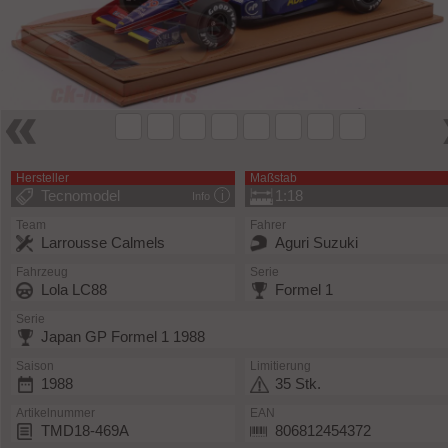
Hersteller
Maßstab
Tecnomodel
1:18
Info
Team
Fahrer
Larrousse Calmels
Aguri Suzuki
Fahrzeug
Serie
Lola LC88
Formel 1
Serie
Japan GP Formel 1 1988
Saison
Limitierung
1988
35 Stk.
Artikelnummer
EAN
TMD18-469A
806812454372