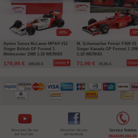
-10%
-10
Ayrton Senna McLaren MP4/4 #12
M. Schumacher Ferrari F300 #3
Sieger British GP Formel 1
Sieger Kanada GP Formel 1 199
Weltmeister 1988 1:18 WERK83
1:18 WERK83
179,95 €
71,96 €
Details
Detail
199,95 €
79,95 €
Besuchen Sie uns
Besuchen Sie uns
Service Telefon
auf YouTube .
auf facebook.
06443/81284-28