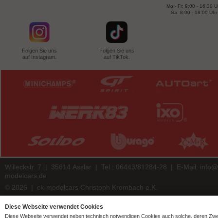
Mo - Fr: 9:00 - 16:30 U
Sa: 8:00 - 18:00 Uhr
Folgen Sie uns
Folgen Sie uns
auf Instagram.
auf TikTok.
Willeckstr. 7 | 35614 Asslar | Tel.: 06443/81284-28 | E-Mail:
info@
modelcars.de
© 2026 | ck-modelcars Christoph Krombach e.K.
4.9
/
5.00
of
7446
ck-modelcars.de customer reviews | Trusted Shops
Diese Webseite verwendet Cookies
Diese Webseite verwendet neben technisch notwendigen Cookies auch solche, deren Zw