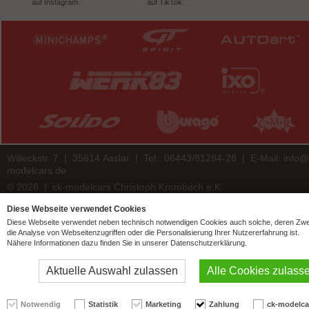
auf Instagram.
auf TikTok.
Willeckstr. 7 | 35614 Asslar | Tel.: 06443/81284-28 | E-Mail:
info@
modelcars.de
© 2026 | ck-modelcars Christoph Krombach e.K.
4.9
/
5.00
of
7446
ck-modelcars.de customer reviews | Trusted Shops
Diese Webseite verwendet Cookies
Diese Webseite verwendet neben technisch notwendigen Cookies auch solche, deren Zw
die Analyse von Webseitenzugriffen oder die Personalisierung Ihrer Nutzererfahrung ist.
Nähere Informationen dazu finden Sie in unserer Datenschutzerklärung.
Aktuelle Auswahl zulassen
Alle Cookies zulass
Notwendig
Statistik
Marketing
Zahlung
ck-modelca