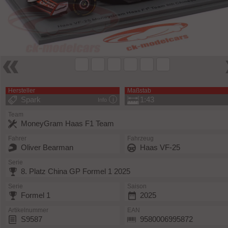
Hersteller
Maßstab
Spark
1:43
Info
Team
MoneyGram Haas F1 Team
Fahrer
Fahrzeug
Oliver Bearman
Haas VF-25
Serie
8. Platz China GP Formel 1 2025
Serie
Saison
Formel 1
2025
Artikelnummer
EAN
S9587
9580006995872